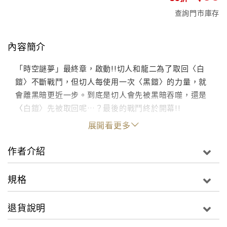
查詢門市庫存
內容簡介
「時空謎夢」最終章，啟動!!切人和龍二為了取回〈白
鎧〉不斷戰鬥，但切人每使用一次〈黑鎧〉的力量，就
會離黑暗更近一步。到底是切人會先被黑暗吞噬，還是
〈白鎧〉先被取回呢…？最後的戰鬥終於開幕!!
展開看更多
作者介紹
規格
退貨說明