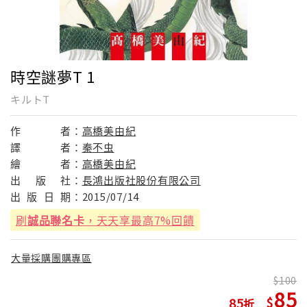
時空謎夢T 1
キルトT
作
者：
高橋美由紀
譯
者：
秦不虫
繪
者：
高橋美由紀
出
版
社：
長鴻出版社股份有限公司
出
版
日
期：
2015/07/14
刷
誠品聯名卡
，天天享最高7%回饋
大量採購團購專區
100
85
85