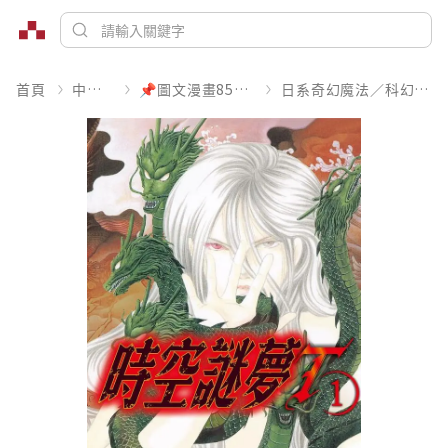
首頁
中文書
📌圖文漫畫85折起
日系奇幻魔法／科幻冒險