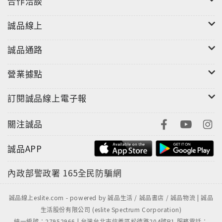
合作洽談
誠品線上
誠品通路
營業據點
訂閱誠品線上電子報
關注誠品
誠品APP
內政部警政署
165全民防騙網
誠品線上eslite.com - powered by 誠品生活 / 誠品書店 / 誠品物流 | 誠品
生活股份有限公司 (eslite Spectrum Corporation)
統一編號：27952966 | 台灣台北市信義區松德路204號B1 服務電話：