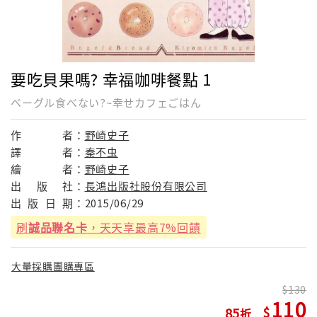
要吃貝果嗎? 幸福咖啡餐點 1
ベーグル食べない?~幸せカフェごはん
作
者：
野崎史子
譯
者：
秦不虫
繪
者：
野崎史子
出
版
社：
長鴻出版社股份有限公司
出
版
日
期：
2015/06/29
刷
誠品聯名卡
，天天享最高7%回饋
大量採購團購專區
130
110
85