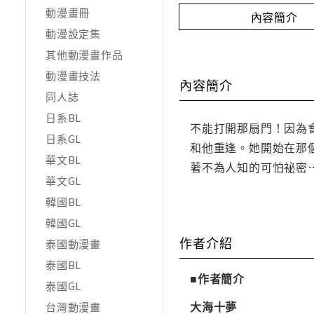
動漫畫冊
內容簡介
動漫設定集
其他動漫畫作品
動漫畫技法
內容簡介
同人誌
日系BL
不能打開那扇門！因為
日系GL
和他重逢。她開始在那
華文BL
著不為人知的可怕祕密
華文GL
韓國BL
韓國GL
作者介紹
泰國動漫畫
泰國BL
■作者簡介
泰國GL
大海十夢
台灣動漫畫