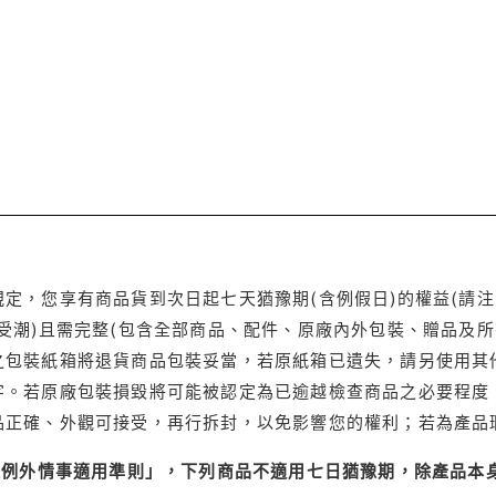
定，您享有商品貨到次日起七天猶豫期(含例假日)的權益(請
受潮)且需完整(包含全部商品、配件、原廠內外包裝、贈品及所
之包裝紙箱將退貨商品包裝妥當，若原紙箱已遺失，請另使用其
字。若原廠包裝損毀將可能被認定為已逾越檢查商品之必要程度，
品正確、外觀可接受，再行拆封，以免影響您的權利；若為產品
理例外情事適用準則」，下列商品不適用七日猶豫期，除產品本