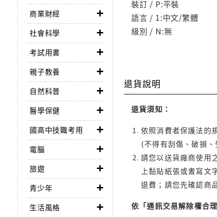
裝訂 / P:平裝
商業財經
語言 / 1:中文/繁體
級別 / N:無
社會科學
考試用書
親子教養
退貨說明
自然科普
退貨須知：
醫學保健
國高中技職考用
依照消費者保護法的規
(不得有刮傷、破損、
電腦
請您以送貨廠商使用
旅遊
上黏貼紙張或書寫文
退費；請您先確認商
青少年
依「通訊交易解除權合
生活風格