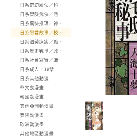
日系奇幻魔法／科幻冒險
日系冒險武俠／熱血運動
日系驚悚推理／神怪靈異
日系戀愛故事／校園青春
日系溫馨療癒／勵志搞笑
日系歷史戰爭／政治宗教
日系社會寫實／職場職人
日系成人／18禁
日系其他動漫
華文動漫畫
韓國動漫畫
其他亞洲動漫畫
美國動漫畫
歐洲動漫畫
其他地區動漫畫