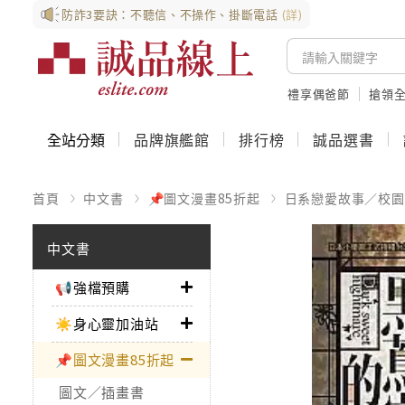
防詐3要訣：不聽信、不操作、掛斷電話
(詳)
禮享偶爸節
搶領全
全站分類
品牌旗艦館
排行榜
誠品選書
首頁
中文書
📌圖文漫畫85折起
日系戀愛故事／校園
中文書
📢強檔預購
☀️身心靈加油站
📌圖文漫畫85折起
圖文／插畫書