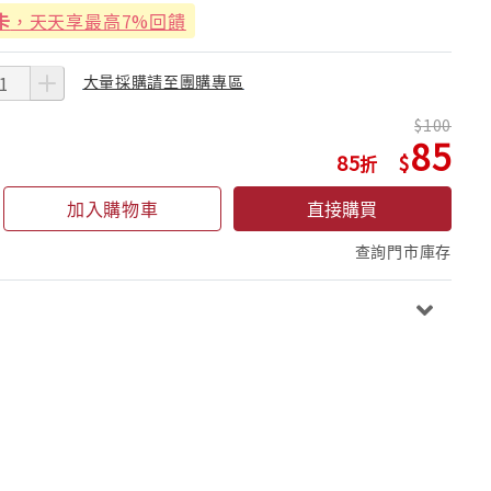
卡
，天天享最高7%回饋
大量採購請至團購專區
100
85
85
加入購物車
直接購買
查詢門市庫存