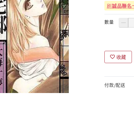
刷
誠品聯名
數量
收藏
付款/配送