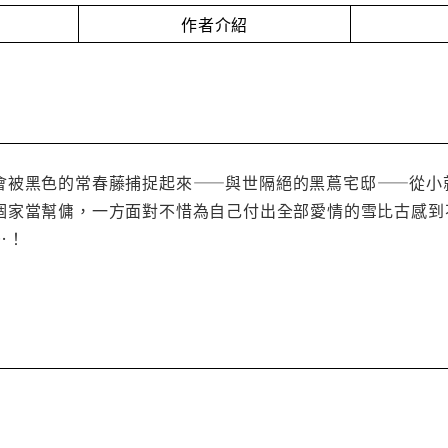
作者介紹
會被黑色的常春藤捕捉起來——與世隔絕的黑蔦宅邸——從小
個家當幫傭，一方面對不惜為自己付出全部愛情的雪比古感到
…！