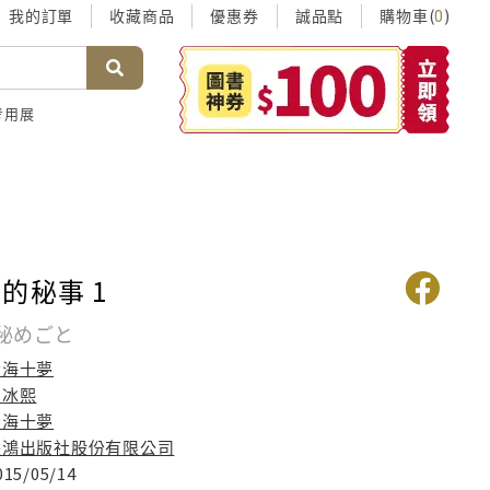
我的訂單
收藏商品
優惠券
誠品點
購物車(
)
0
考用展
的秘事 1
秘めごと
大海十夢
曲冰熙
大海十夢
長鴻出版社股份有限公司
015/05/14