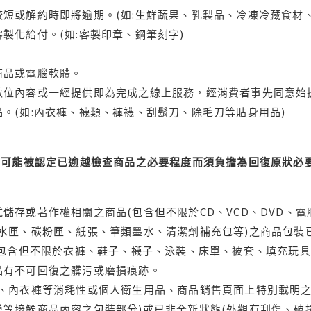
短或解約時即將逾期。(如:生鮮蔬果、乳製品、冷凍冷藏食材、
製化給付。(如:客製印章、鋼筆刻字)
商品或電腦軟體。
位內容或一經提供即為完成之線上服務，經消費者事先同意始提
。(如:內衣褲、襪類、褲襪、刮鬍刀、除毛刀等貼身用品)
可能被認定已逾越檢查商品之必要程度而須負擔為回復原狀必要
儲存或著作權相關之商品(包含但不限於CD、VCD、DVD、電
水匣、碳粉匣、紙張、筆類墨水、清潔劑補充包等)之商品包裝已
(包含但不限於衣褲、鞋子、襪子、泳裝、床單、被套、填充玩具
品有不可回復之髒污或磨損痕跡。
品、內衣褲等消耗性或個人衛生用品、商品銷售頁面上特別載明之
等接觸商品內容之包裝部分)或已非全新狀態(外觀有刮傷、破