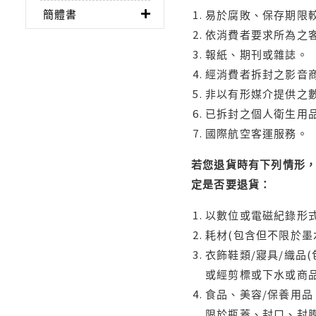
簡體書
易於腐敗、保存期限較
依消費者要求所為之客
報紙、期刊或雜誌。
經消費者拆封之影音
非以有形媒介提供之數
已拆封之個人衛生用品
國際航空客運服務。
若您退貨時有下列情形，
定是否要退貨：
以數位或電磁紀錄形式
耗材(包含但不限於墨
衣飾鞋類/寢具/織品
或經剪標或下水或商
食品、美容/保養用
限於瓶蓋、封口、封膜