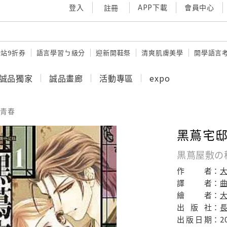
登入
APP下載
會員中心
註冊
站9折券
語言學習ㄅ級分
迎新開鞋祭
清爽肌膚美學
開學語言
誠品獨家
誠品畫廊
活動專區
expo
青春
黑蔦宅邸
黒蔦屋敷の
作
者：
譯
者：
繪
者：
出
版
社：
出
版
日
期：
2