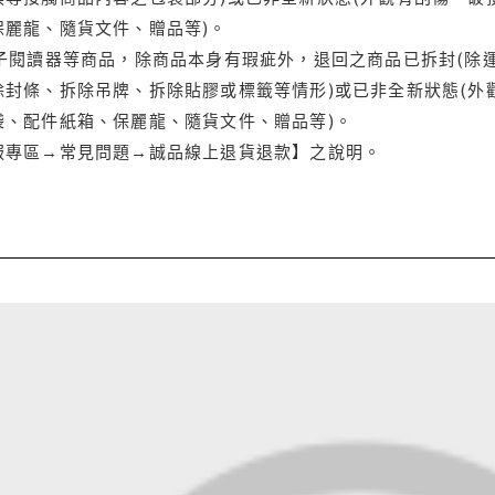
保麗龍、隨貨文件、贈品等)。
電子閱讀器等商品，除商品本身有瑕疵外，退回之商品已拆封(除
封條、拆除吊牌、拆除貼膠或標籤等情形)或已非全新狀態(外
袋、配件紙箱、保麗龍、隨貨文件、贈品等)。
服專區→常見問題→誠品線上退貨退款】之說明。