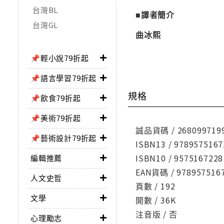
台灣BL
■譯者簡介
台灣GL
曲冰熙
📌輕小說79折起
📌語言學習79折起
規格
📌飲食79折起
📌美術79折起
誠品貨碼 / 268099719
📌藝術設計79折起
ISBN13 / 9789575167
ISBN10 / 9575167228
編輯推薦
EAN貨碼 / 978957516
人文史哲
頁數 / 192
文學
開數 / 36K
注音版 / 否
心理勵志