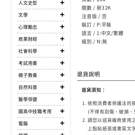
人文史哲
開數 / 新32K
文學
注音版 / 否
裝訂 / P:平裝
心理勵志
語言 / 1:中文/繁體
商業財經
級別 / N:無
社會科學
考試用書
退貨說明
親子教養
自然科普
退貨須知：
醫學保健
依照消費者保護法的規
國高中技職考用
(不得有刮傷、破損、
請您以送貨廠商使用
電腦
上黏貼紙張或書寫文