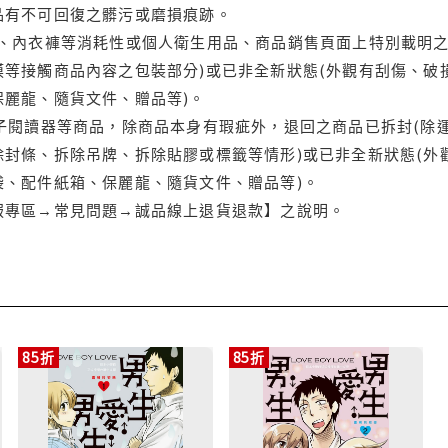
品有不可回復之髒污或磨損痕跡。
品、內衣褲等消耗性或個人衛生用品、商品銷售頁面上特別載明之
等接觸商品內容之包裝部分)或已非全新狀態(外觀有刮傷、破
保麗龍、隨貨文件、贈品等)。
電子閱讀器等商品，除商品本身有瑕疵外，退回之商品已拆封(除
封條、拆除吊牌、拆除貼膠或標籤等情形)或已非全新狀態(外
袋、配件紙箱、保麗龍、隨貨文件、贈品等)。
服專區→常見問題→誠品線上退貨退款】之說明。
85折
85折