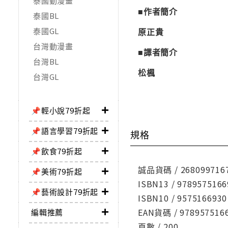
泰國動漫畫
■作者簡介
泰國BL
泰國GL
原正貴
台灣動漫畫
■譯者簡介
台灣BL
松楓
台灣GL
📌輕小說79折起
📌語言學習79折起
規格
📌飲食79折起
誠品貨碼 / 268099716
📌美術79折起
ISBN13 / 9789575166
📌藝術設計79折起
ISBN10 / 9575166930
EAN貨碼 / 978957516
編輯推薦
頁數 / 200