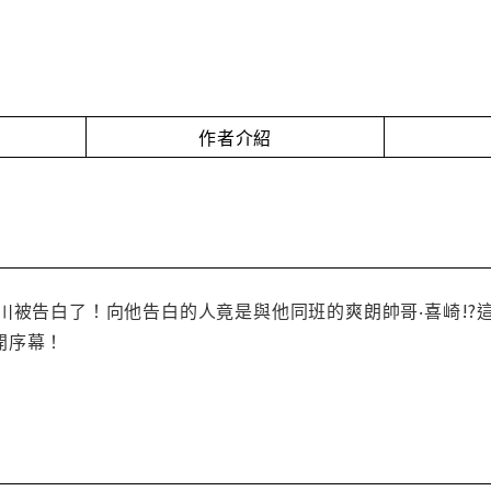
作者介紹
川被告白了！向他告白的人竟是與他同班的爽朗帥哥‧喜崎!?這
開序幕！