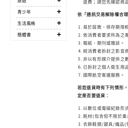
旅遊
退費；請您先確認商
青少年
依「通訊交易解除權合
生活風格
易於腐敗、保存期限較
簡體書
依消費者要求所為之客
報紙、期刊或雜誌。
經消費者拆封之影音
非以有形媒介提供之數
已拆封之個人衛生用品
國際航空客運服務。
若您退貨時有下列情形，
定是否要退貨：
以數位或電磁紀錄形式
耗材(包含但不限於墨
衣飾鞋類/寢具/織品