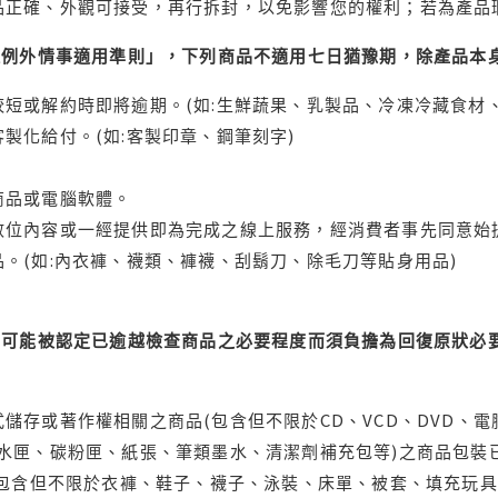
品正確、外觀可接受，再行拆封，以免影響您的權利；若為產品
理例外情事適用準則」，下列商品不適用七日猶豫期，除產品本
短或解約時即將逾期。(如:生鮮蔬果、乳製品、冷凍冷藏食材、
製化給付。(如:客製印章、鋼筆刻字)
商品或電腦軟體。
位內容或一經提供即為完成之線上服務，經消費者事先同意始提
。(如:內衣褲、襪類、褲襪、刮鬍刀、除毛刀等貼身用品)
可能被認定已逾越檢查商品之必要程度而須負擔為回復原狀必要
儲存或著作權相關之商品(包含但不限於CD、VCD、DVD、電
水匣、碳粉匣、紙張、筆類墨水、清潔劑補充包等)之商品包裝已
(包含但不限於衣褲、鞋子、襪子、泳裝、床單、被套、填充玩具