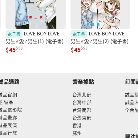
LOVE BOY LOVE
LOVE BOY LOVE
電子書
電子書
男生♂愛♂男生(1) (電子書)
男生♂愛♂男生(2) (電子書)
53
53
45
45
誠品通路
營業據點
訂閱
誠品官網
台灣北部
誠品
迷
誠品
台灣中部
誠品
誠品電影院
台灣南部
全台
誠品畫廊
台灣東部
誠品展演
香港
誠品行旅
蘇州
關注