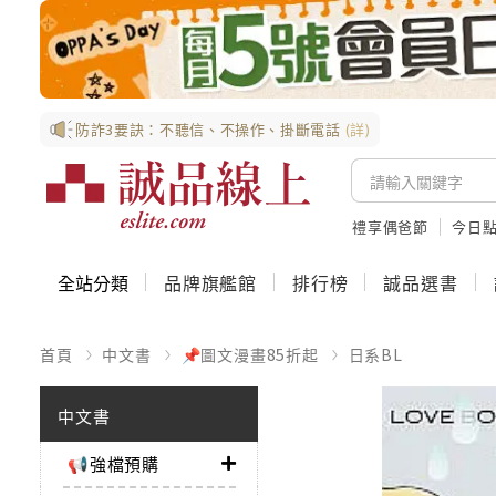
防詐3要訣：不聽信、不操作、掛斷電話
(詳)
禮享偶爸節
今日
全站分類
品牌旗艦館
排行榜
誠品選書
首頁
中文書
📌圖文漫畫85折起
日系BL
中文書
📢強檔預購