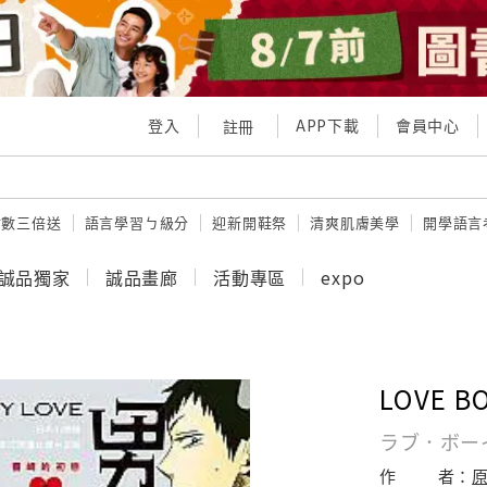
登入
APP下載
會員中心
註冊
點數三倍送
語言學習ㄅ級分
迎新開鞋祭
清爽肌膚美學
開學語言
誠品獨家
誠品畫廊
活動專區
expo
LOVE 
ラブ．ボー
作
者：