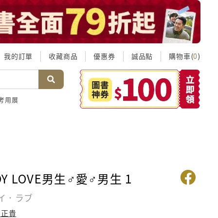
我的訂單
收藏商品
優惠券
誠品點
購物車(
)
0
考用展
BOY LOVE男生♂愛♂男生 1
イ．ラブ
原正貴