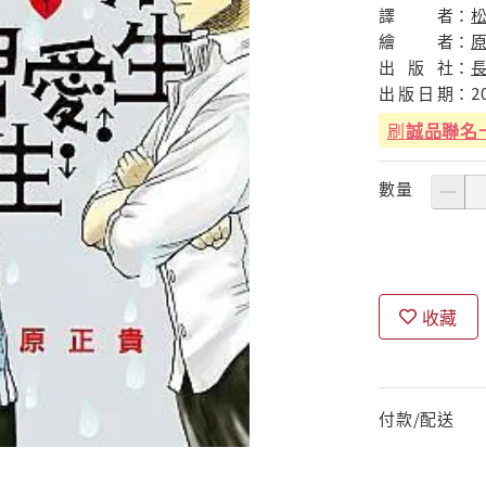
譯
者：
繪
者：
出
版
社：
出
版
日
期：
2
刷
誠品聯名
數量
收藏
付款/配送