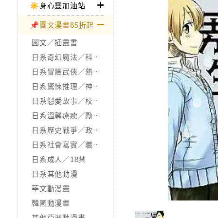
☀️身心靈加油站
📌圖文漫畫85折起
圖文／插畫書
日系奇幻魔法／科幻冒險
日系冒險武俠／熱血運動
日系驚悚推理／神怪靈異
日系戀愛故事／校園青春
日系溫馨療癒／勵志搞笑
日系歷史戰爭／政治宗教
日系社會寫實／職場職人
日系成人／18禁
日系其他動漫
華文動漫畫
韓國動漫畫
其他亞洲動漫畫