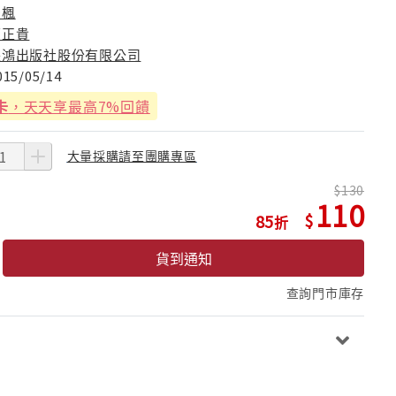
松楓
原正貴
長鴻出版社股份有限公司
015/05/14
卡
，天天享最高7%回饋
大量採購請至團購專區
130
110
85
貨到通知
查詢門市庫存