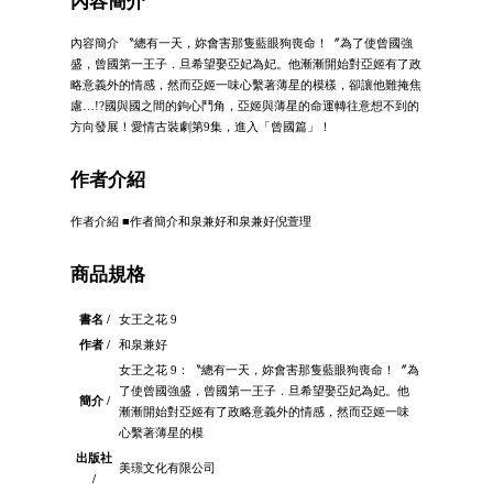
內容簡介
內容簡介 〝總有一天，妳會害那隻藍眼狗喪命！〞為了使曾國強
盛，曾國第一王子．旦希望娶亞妃為妃。他漸漸開始對亞姬有了政
略意義外的情感，然而亞姬一味心繫著薄星的模樣，卻讓他難掩焦
慮…!?國與國之間的鉤心鬥角，亞姬與薄星的命運轉往意想不到的
方向發展！愛情古裝劇第9集，進入「曾國篇」！
作者介紹
作者介紹 ■作者簡介和泉兼好和泉兼好倪萱理
商品規格
書名 /
女王之花 9
作者 /
和泉兼好
女王之花 9：〝總有一天，妳會害那隻藍眼狗喪命！〞為
了使曾國強盛，曾國第一王子．旦希望娶亞妃為妃。他
簡介 /
漸漸開始對亞姬有了政略意義外的情感，然而亞姬一味
心繫著薄星的模
出版社
美璟文化有限公司
/