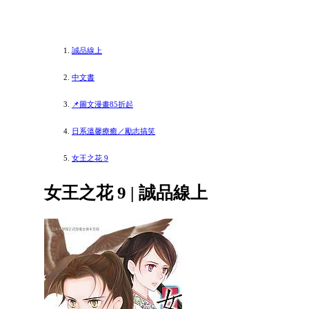
誠品線上
中文書
📌圖文漫畫85折起
日系溫馨療癒／勵志搞笑
女王之花 9
女王之花 9 | 誠品線上