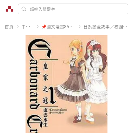
首頁
中文書
📌圖文漫畫85折起
日系戀愛故事／校園青春