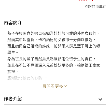
查詢門市庫存
內容簡介
藍子在校園意外遇見宛如洋娃娃般可愛的外國女孩們，
然而其中叫盧碧．卡柏納德的女孩卻十分難以接近，
而且她與自己活潑的姊妹．帕兒兩人還是藍子班上的轉
學生。
身為班長的藍子自然肩負起照顧兩位留學生的責任，
並且在不知不覺間深入兄弟姊妹眾多的卡柏納德王室家
族裡，
逐漸融化彼此的心防……
展開看更多
作者介紹