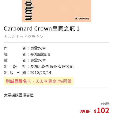
Carbonard Crown皇家之冠 1
カルボナードクラウン
作
者：
東雲水生
譯
者：
長鴻編輯部
繪
者：
東雲水生
出
版
社：
長鴻出版社股份有限公司
出
版
日
期：
2010/03/14
刷
誠品聯名卡
，天天享最高7%回饋
大量採購團購專區
120
102
85