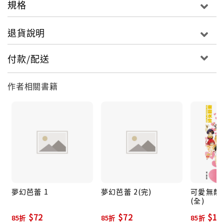
規格
退貨說明
付款/配送
作者相關書籍
夢幻芭蕾 1
夢幻芭蕾 2(完)
可愛無敵!! 
(全)
$72
$72
$10
85折
85折
85折