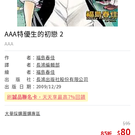
AAA特優生的初戀 2
AAA
作
者：
福島春佳
譯
者：
長鴻編輯部
繪
者：
福島春佳
出
版
社：
長鴻出版社股份有限公司
出
版
日
期：
2009/12/29
刷
誠品聯名卡
，天天享最高7%回饋
大量採購團購專區
95
80
85