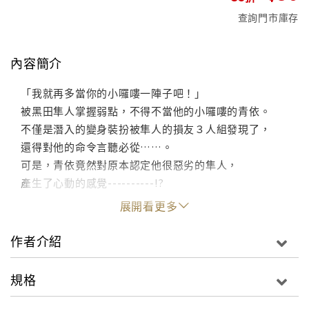
查詢門市庫存
內容簡介
「我就再多當你的小囉嘍一陣子吧！」
被黑田隼人掌握弱點，不得不當他的小囉嘍的青依。
不僅是潛入的變身裝扮被隼人的損友３人組發現了，
還得對他的命令言聽必從……。
可是，青依竟然對原本認定他很惡劣的隼人，
產生了心動的感覺----------!?
展開看更多
作者介紹
規格