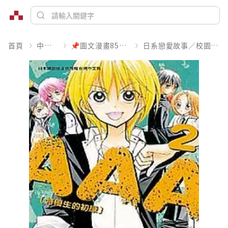
首頁
中文書
📌圖文漫畫85折起
日系戀愛故事／校園青春