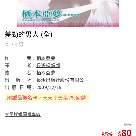
差勁的男人 (全)
ヒドイ男
作
者：
栖本亞夢
譯
者：
長鴻編輯部
繪
者：
栖本亞夢
出
版
社：
長鴻出版社股份有限公司
出
版
日
期：
2009/12/19
刷
誠品聯名卡
，天天享最高7%回饋
大量採購團購專區
95
80
85