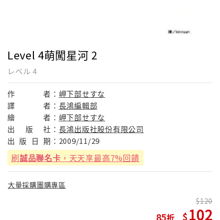
Level 4萌闖星河 2
レベル 4
作
者：
岬下部せすな
譯
者：
長鴻編輯部
繪
者：
岬下部せすな
出
版
社：
長鴻出版社股份有限公司
出
版
日
期：
2009/11/29
刷
誠品聯名卡
，天天享最高7%回饋
大量採購團購專區
120
102
85