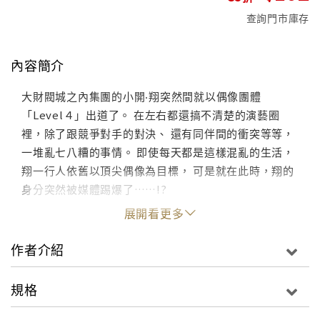
查詢門市庫存
內容簡介
大財閥城之內集團的小開‧翔突然間就以偶像團體
「Level４」出道了。 在左右都還搞不清楚的演藝圈
裡，除了跟競爭對手的對決、 還有同伴間的衝突等等，
一堆亂七八糟的事情。 即使每天都是這樣混亂的生活，
翔一行人依舊以頂尖偶像為目標， 可是就在此時，翔的
身分突然被媒體踢爆了……!?
展開看更多
作者介紹
規格