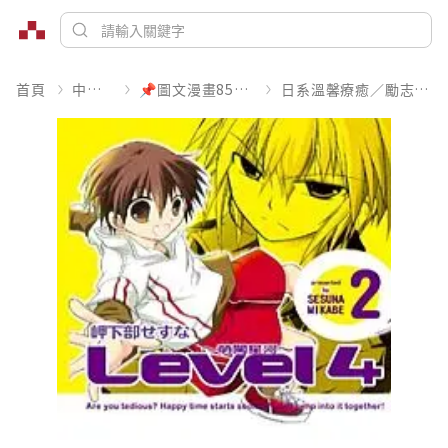
首頁
中文書
📌圖文漫畫85折起
日系溫馨療癒／勵志搞笑