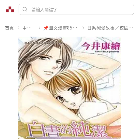
首頁
中文書
📌圖文漫畫85折起
日系戀愛故事／校園青春