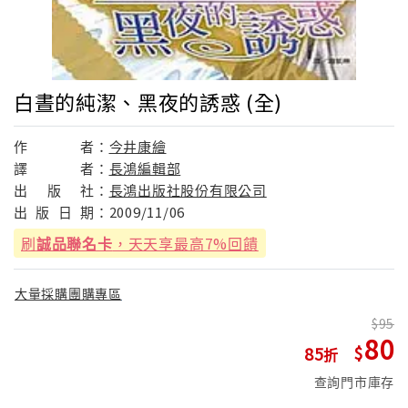
白晝的純潔、黑夜的誘惑 (全)
作
者：
今井康繪
譯
者：
長鴻編輯部
出
版
社：
長鴻出版社股份有限公司
出
版
日
期：
2009/11/06
刷
誠品聯名卡
，天天享最高7%回饋
大量採購團購專區
95
80
85
查詢門市庫存