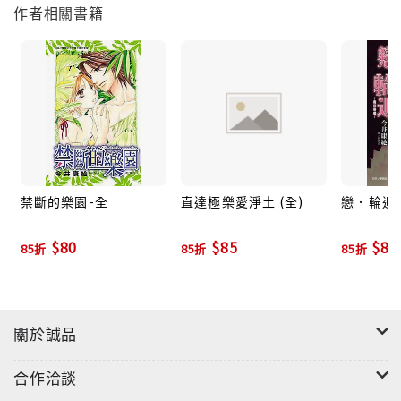
作者相關書籍
禁斷的樂園-全
直達極樂愛淨土 (全)
戀．輪迴:
$80
$85
$85
85折
85折
85折
關於誠品
合作洽談