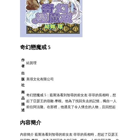
奇幻戀魔戒 5
作
結賀理
者
出
版
美璟文化有限公司
社
商
奇幻戀魔戒 5：藍斯洛看到智尋的前女友‧菲菲的長相時，想
品
起了亞瑟王的宿敵‧摩根。他為了找回失去的記憶，獨自一人
描
前往阿法隆。在那裡，他遇見了令人懷念的人物，且回想起
述
內容簡介
內容簡介 藍斯洛看到智尋的前女友‧菲菲的長相時，想起了亞瑟王