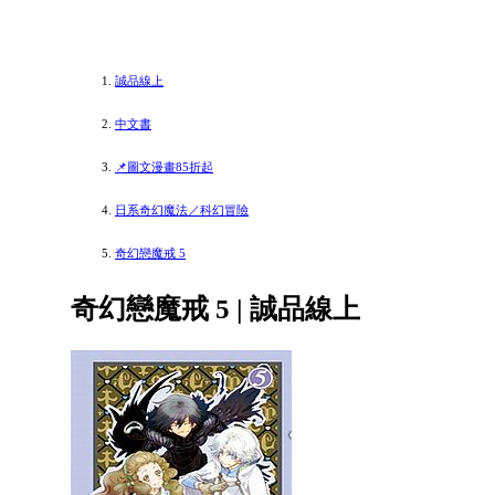
誠品線上
中文書
📌圖文漫畫85折起
日系奇幻魔法／科幻冒險
奇幻戀魔戒 5
奇幻戀魔戒 5 | 誠品線上