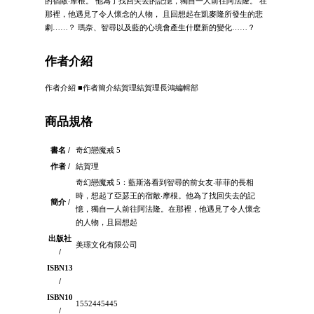
的宿敵‧摩根。 他為了找回失去的記憶，獨自一人前往阿法隆。 在
那裡，他遇見了令人懷念的人物， 且回想起在凱麥隆所發生的悲
劇……？ 瑪奈、智尋以及藍的心境會產生什麼新的變化……？
作者介紹
作者介紹 ■作者簡介結賀理結賀理長鴻編輯部
商品規格
書名 /
奇幻戀魔戒 5
作者 /
結賀理
奇幻戀魔戒 5：藍斯洛看到智尋的前女友‧菲菲的長相
時，想起了亞瑟王的宿敵‧摩根。他為了找回失去的記
簡介 /
憶，獨自一人前往阿法隆。在那裡，他遇見了令人懷念
的人物，且回想起
出版社
美璟文化有限公司
/
ISBN13
/
ISBN10
1552445445
/