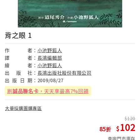
背之眼 1
作
者：
小池野狐人
譯
者：
長鴻編輯部
繪
者：
小池野狐人
出
版
社：
長鴻出版社股份有限公司
出
版
日
期：
2009/08/27
刷
誠品聯名卡
，天天享最高7%回饋
大量採購團購專區
120
102
85
查詢門市庫存