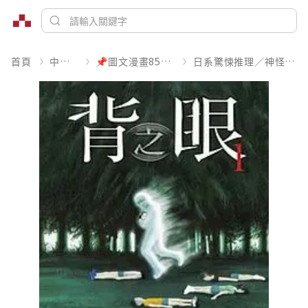
首頁
中文書
📌圖文漫畫85折起
日系驚悚推理／神怪靈異