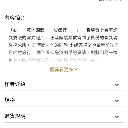
內容簡介
「勒……窩地深體……災哪裡……」 一張張背上有著詭
異雙眼的靈異照片， 正陸陸續續被寄到了真備的靈異現
象探求所。 同時間，他的同學‧小說家道尾也啟程前往了
白峰村旅行。 兩件看似毫無關係的事情，即將因為一樁
男童的斷頭棄屍案件， 而開啟了恐怖的一幕……
展開看更多
作者介紹
規格
退貨說明