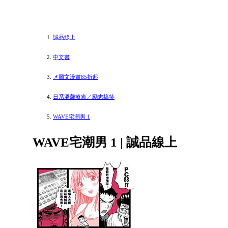
誠品線上
中文書
📌圖文漫畫85折起
日系溫馨療癒／勵志搞笑
WAVE宅潮男 1
WAVE宅潮男 1 | 誠品線上