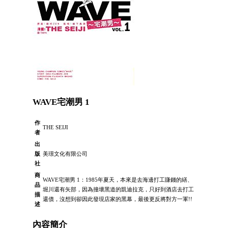
WAVE宅潮男 1
作
THE SEIJI
者
出
版
美璟文化有限公司
社
商
WAVE宅潮男 1：1985年夏天，本來是去海邊打工賺錢的繕、
品
堀川還有矢部，因為撞壞黑道的凱迪拉克，只好到酒店去打工
描
還債，沒想到卻因此發現店家的黑幕，最後更反將對方一軍!!
述
內容簡介