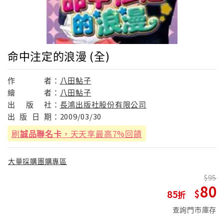
命中注定的浪漫 (全)
作
者：
八田鮎子
繪
者：
八田鮎子
出
版
社：
長鴻出版社股份有限公司
出
版
日
期：
2009/03/30
刷
誠品聯名卡
，天天享最高7%回饋
大量採購團購專區
95
80
85
查詢門市庫存