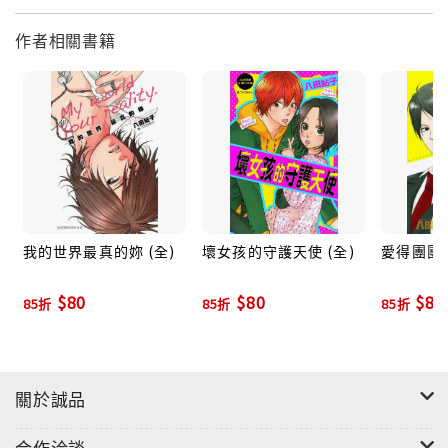
作者相關書籍
我的世界最真的妳 (全)
壞女孩的守護天使 (全)
愛得團團轉
$80
$80
$80
85折
85折
85折
關於誠品
合作洽談