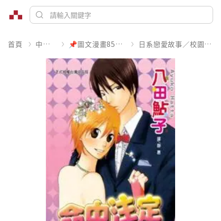
首頁
中文書
📌圖文漫畫85折起
日系戀愛故事／校園青春