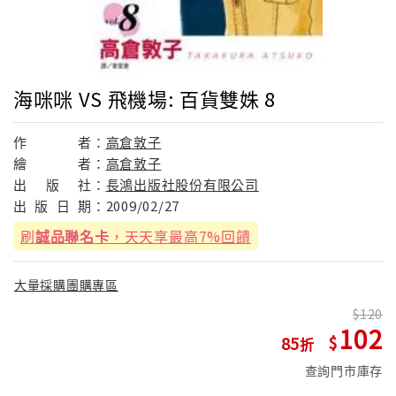
海咪咪 VS 飛機場: 百貨雙姝 8
作
者：
高倉敦子
繪
者：
高倉敦子
出
版
社：
長鴻出版社股份有限公司
出
版
日
期：
2009/02/27
刷
誠品聯名卡
，天天享最高7%回饋
大量採購團購專區
120
102
85
查詢門市庫存