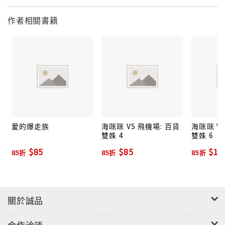
作者相關書籍
愛的爆走族
海咪咪 VS 飛機場: 百貨
海咪咪 V
雙姝 4
雙姝 6
$85
$85
$10
85折
85折
85折
關於誠品
合作洽談