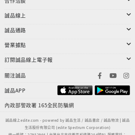
合作洽談
誠品線上
誠品通路
營業據點
訂閱誠品線上電子報
關注誠品
誠品APP
內政部警政署
165全民防騙網
誠品線上eslite.com - powered by 誠品生活 / 誠品書店 / 誠品物流 | 誠品
生活股份有限公司 (eslite Spectrum Corporation)
統一編號：27952966 | 台灣台北市信義區松德路204號B1 服務電話：