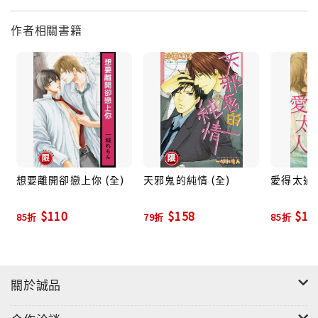
作者相關書籍
想要離開卻戀上你 (全)
天邪鬼的純情 (全)
愛得太過的
$110
$158
$11
85折
79折
85折
關於誠品