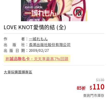
LOVE KNOT愛情的結 (全)
作
者：
一城れもん
出
版
社：
長鴻出版社股份有限公司
出
版
日
期：
2009/02/27
刷
誠品聯名卡
，天天享最高7%回饋
大量採購團購專區
130
110
85
查詢門市庫存