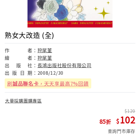
熟女大改造 (全)
作
者：
狩尾菫
繪
者：
狩尾菫
出
版
社：
長鴻出版社股份有限公司
出
版
日
期：
2008/12/30
刷
誠品聯名卡
，天天享最高7%回饋
大量採購團購專區
120
102
85
查詢門市庫存