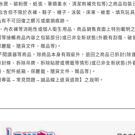
水匣、碳粉匣、紙張、筆類墨水、清潔劑補充包等)之商品包裝已
(包含但不限於衣褲、鞋子、襪子、泳裝、床單、被套、填充玩具
品有不可回復之髒污或磨損痕跡。
品、內衣褲等消耗性或個人衛生用品、商品銷售頁面上特別載明之
等接觸商品內容之包裝部分)或已非全新狀態(外觀有刮傷、破
保麗龍、隨貨文件、贈品等)。
電子閱讀器等商品，除商品本身有瑕疵外，退回之商品已拆封(除
封條、拆除吊牌、拆除貼膠或標籤等情形)或已非全新狀態(外
袋、配件紙箱、保麗龍、隨貨文件、贈品等)。
服專區→常見問題→誠品線上退貨退款】之說明。