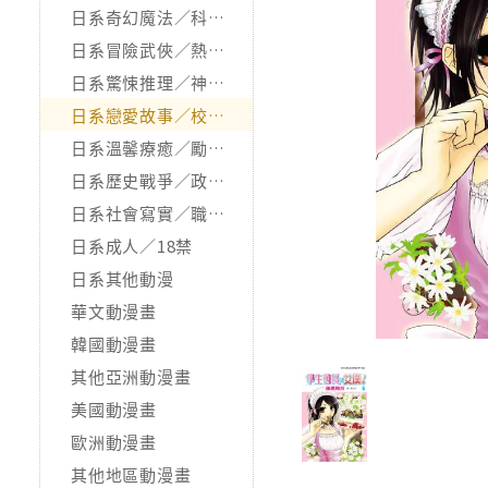
日系奇幻魔法／科幻冒險
日系冒險武俠／熱血運動
日系驚悚推理／神怪靈異
日系戀愛故事／校園青春
日系溫馨療癒／勵志搞笑
日系歷史戰爭／政治宗教
日系社會寫實／職場職人
日系成人／18禁
日系其他動漫
華文動漫畫
韓國動漫畫
其他亞洲動漫畫
美國動漫畫
歐洲動漫畫
其他地區動漫畫