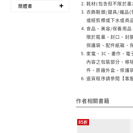
耗材(包含但不限於墨
簡體書
衣飾鞋類/寢具/織品
或經剪標或下水或商
食品、美容/保養用
限於瓶蓋、封口、封膜
保護袋、配件紙箱、
家電、3C、畫作、
內容之包裝部分、移除
件、原廠外盒、保護
退貨程序請參閱【客
作者相關書籍
85折