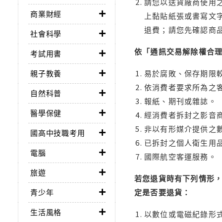
請您以送貨廠商使用
商業財經
上黏貼紙張或書寫文
退費；請您先確認商
社會科學
依「通訊交易解除權合
考試用書
親子教養
易於腐敗、保存期限較
依消費者要求所為之客
自然科普
報紙、期刊或雜誌。
醫學保健
經消費者拆封之影音
非以有形媒介提供之數
國高中技職考用
已拆封之個人衛生用品
電腦
國際航空客運服務。
旅遊
若您退貨時有下列情形，
青少年
定是否要退貨：
生活風格
以數位或電磁紀錄形式