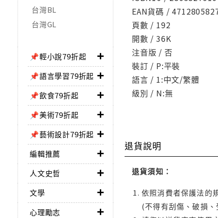
台灣BL
EAN貨碼 / 471280582
台灣GL
頁數 / 192
開數 / 36K
注音版 / 否
📌輕小說79折起
裝訂 / P:平裝
📌語言學習79折起
語言 / 1:中文/繁體
級別 / N:無
📌飲食79折起
📌美術79折起
📌藝術設計79折起
退貨說明
編輯推薦
退貨須知：
人文史哲
文學
依照消費者保護法的規
(不得有刮傷、破損、
心理勵志