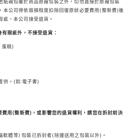
他紙箱包覆於商品原廠包裝之外，切勿直接於原廠包裝
本公司得依毀損程度扣除回復原狀必要費用(整新費)後
瑕疵，本公司接受退貨。
身有瑕疵外，不接受退貨：
蛋糕)
供。(如:電子書)
費用(整新費)，或影響您的退貨權利，請您在拆封前決
腦軟體等) 包裝已拆封者(除運送用之包裝以外)。