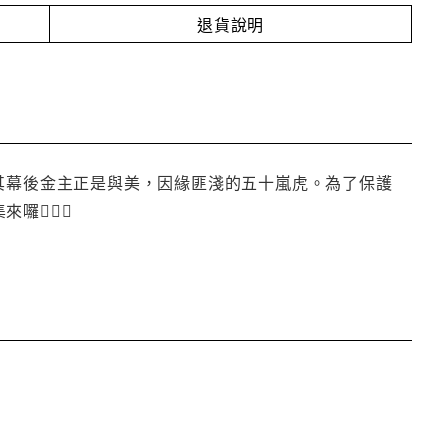
退貨說明
其幕後金主正是與美，因緣匪淺的五十嵐虎。為了保護
來囉！！