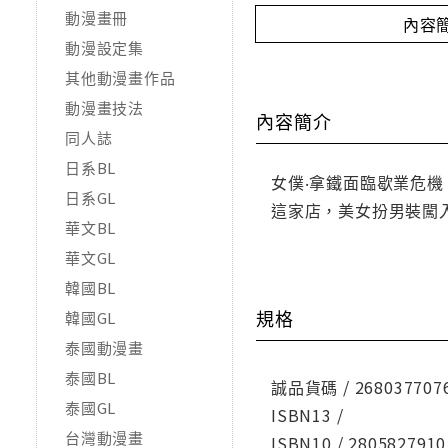
動漫畫冊
內容
動漫設定集
其他動漫畫作品
動漫畫技法
內容簡介
同人誌
日系BL
女僕‧拿鐵面臨歇業危
日系GL
這家店，美女扮男裝闖
華文BL
華文GL
韓國BL
規格
韓國GL
泰國動漫畫
泰國BL
誠品貨碼 / 268037707
泰國GL
ISBN13 /
台灣動漫畫
ISBN10 / 2805827910