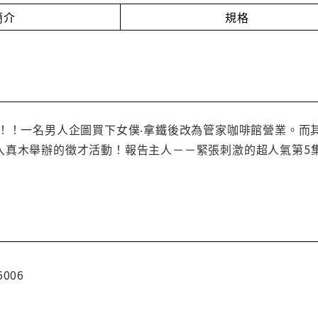
簡介
規格
機！！一名男人企圖買下女僕‧拿鐵後改為管家咖啡館營業。而
入真木舉辦的徵才活動！報告主人－－緊張刺激的超人氣第5集
6006