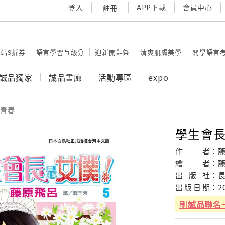
登入
APP下載
會員中心
註冊
站9折券
語言學習ㄅ級分
迎新開鞋祭
清爽肌膚美學
開學語言
誠品獨家
誠品畫廊
活動專區
expo
青春
學生會長
作
者：
繪
者：
出
版
社：
出
版
日
期：
2
刷
誠品聯名