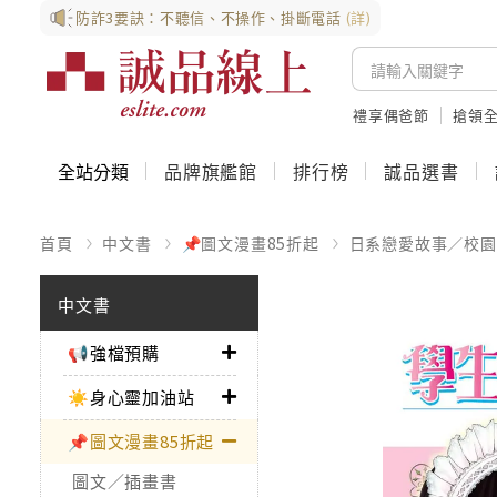
防詐3要訣：不聽信、不操作、掛斷電話
(詳)
禮享偶爸節
搶領全
全站分類
品牌旗艦館
排行榜
誠品選書
首頁
中文書
📌圖文漫畫85折起
日系戀愛故事／校園
中文書
📢強檔預購
☀️身心靈加油站
📌圖文漫畫85折起
圖文／插畫書