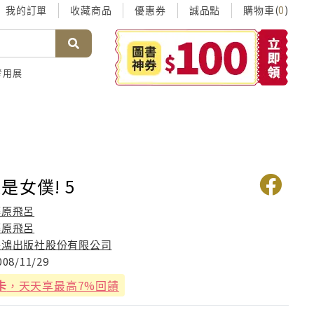
我的訂單
收藏商品
優惠券
誠品點
購物車(
)
0
考用展
是女僕! 5
藤原飛呂
藤原飛呂
長鴻出版社股份有限公司
008/11/29
卡
，天天享最高7%回饋