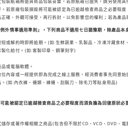
之包裝紙箱將退貨商品包裝妥當，若原紙箱已遺失，請另使用其
字。若原廠包裝損毀將可能被認定為已逾越檢查商品之必要程度，
品正確、外觀可接受，再行拆封，以免影響您的權利；若為產品
理例外情事適用準則」，下列商品不適用七日猶豫期，除產品本
短或解約時即將逾期。(如:生鮮蔬果、乳製品、冷凍冷藏食材、
製化給付。(如:客製印章、鋼筆刻字)
商品或電腦軟體。
位內容或一經提供即為完成之線上服務，經消費者事先同意始提
。(如:內衣褲、襪類、褲襪、刮鬍刀、除毛刀等貼身用品)
可能被認定已逾越檢查商品之必要程度而須負擔為回復原狀必要
儲存或著作權相關之商品(包含但不限於CD、VCD、DVD、電