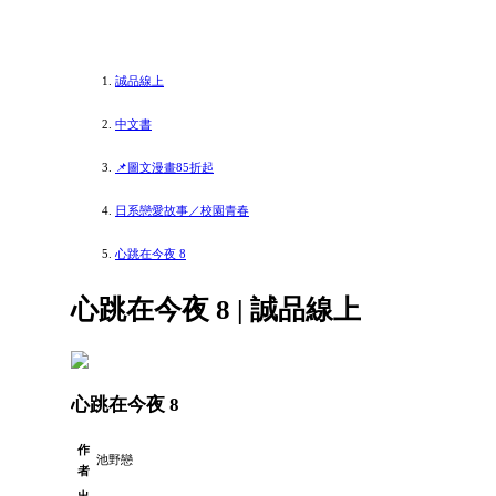
誠品線上
中文書
📌圖文漫畫85折起
日系戀愛故事／校園青春
心跳在今夜 8
心跳在今夜 8 | 誠品線上
心跳在今夜 8
作
池野戀
者