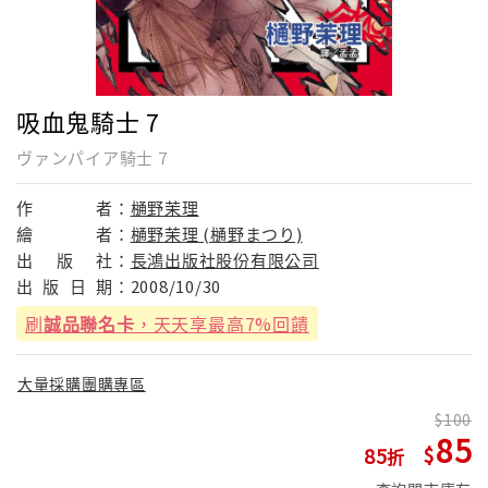
吸血鬼騎士 7
ヴァンパイア騎士 7
作
者：
樋野茉理
繪
者：
樋野茉理 (樋野まつり)
出
版
社：
長鴻出版社股份有限公司
出
版
日
期：
2008/10/30
刷
誠品聯名卡
，天天享最高7%回饋
大量採購團購專區
100
85
85