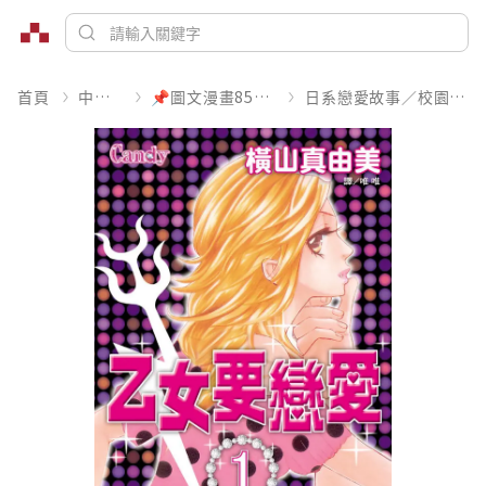
首頁
中文書
📌圖文漫畫85折起
日系戀愛故事／校園青春