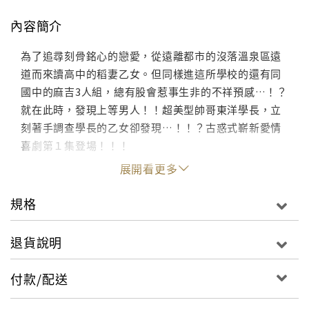
內容簡介
為了追尋刻骨銘心的戀愛，從遠離都市的沒落溫泉區遠
道而來讀高中的稻妻乙女。但同樣進這所學校的還有同
國中的麻吉3人組，總有股會惹事生非的不祥預感…！？
就在此時，發現上等男人！！超美型帥哥東洋學長，立
刻著手調查學長的乙女卻發現…！！？古惑式嶄新愛情
喜劇第１集登場！！！
展開看更多
規格
退貨說明
付款/配送