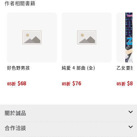
作者相關書籍
好色野男孩
純愛 4 部曲 (全)
乙女要戀愛 
$68
$76
$80
85折
85折
85折
關於誠品
合作洽談