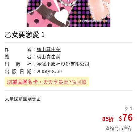
乙女要戀愛 1
作
者：
橫山真由美
繪
者：
橫山真由美
出
版
社：
長鴻出版社股份有限公司
出
版
日
期：
2008/08/30
刷
誠品聯名卡
，天天享最高7%回饋
大量採購團購專區
90
76
85
查詢門市庫存