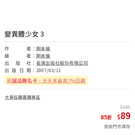
變異體少女 3
作
者：
剛本倫
繪
者：
剛本倫
出
版
社：
長鴻出版社股份有限公司
出
版
日
期：
2007/03/11
刷
誠品聯名卡
，天天享最高7%回饋
大量採購團購專區
105
89
85
查詢門市庫存