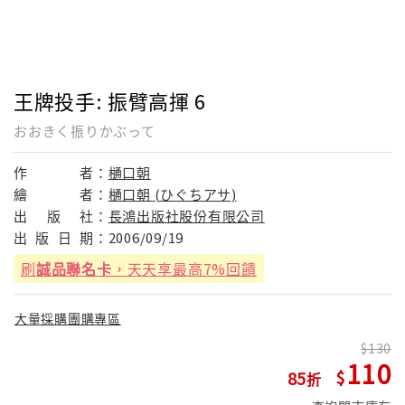
王牌投手: 振臂高揮 6
おおきく振りかぶって
作
者：
樋口朝
繪
者：
樋口朝 (ひぐちアサ)
出
版
社：
長鴻出版社股份有限公司
出
版
日
期：
2006/09/19
刷
誠品聯名卡
，天天享最高7%回饋
大量採購團購專區
130
110
85