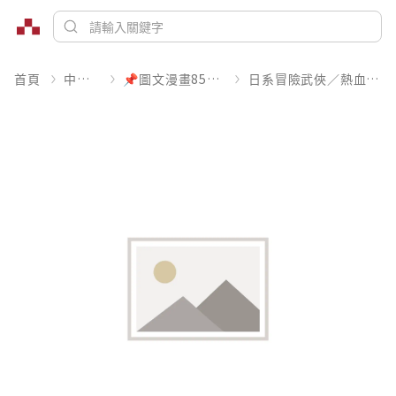
首頁
中文書
📌圖文漫畫85折起
日系冒險武俠／熱血運動