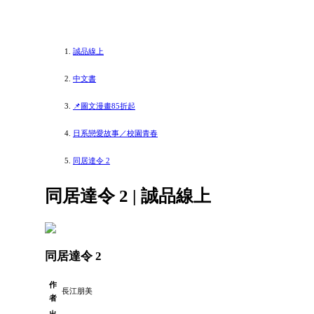
誠品線上
中文書
📌圖文漫畫85折起
日系戀愛故事／校園青春
同居達令 2
同居達令 2 | 誠品線上
同居達令 2
作
長江朋美
者