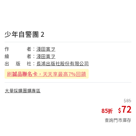
少年自警團 2
作
者：
淺田寅ヲ
繪
者：
淺田寅ヲ
出
版
社：
長鴻出版社股份有限公司
刷
誠品聯名卡
，天天享最高7%回饋
大量採購團購專區
85
72
85
查詢門市庫存