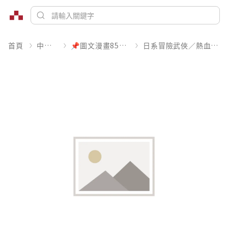
首頁
中文書
📌圖文漫畫85折起
日系冒險武俠／熱血運動