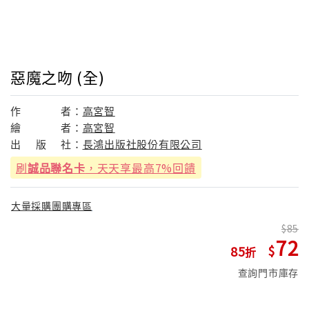
惡魔之吻 (全)
作
者：
高宮智
繪
者：
高宮智
出
版
社：
長鴻出版社股份有限公司
刷
誠品聯名卡
，天天享最高7%回饋
大量採購團購專區
85
72
85
查詢門市庫存