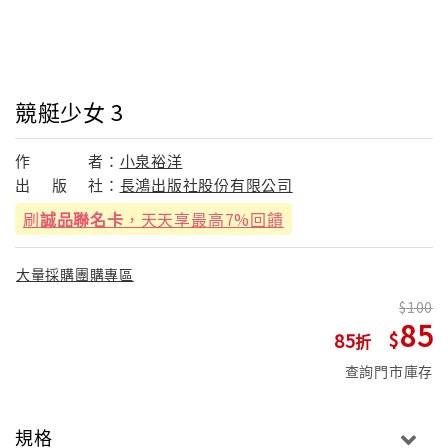
競艇少女 3
作
者：
小泉裕洋
出
版
社：
長鴻出版社股份有限公司
刷
誠品聯名卡
，天天享最高7%回饋
大量採購團購專區
100
85
85
查詢門市庫存
規格