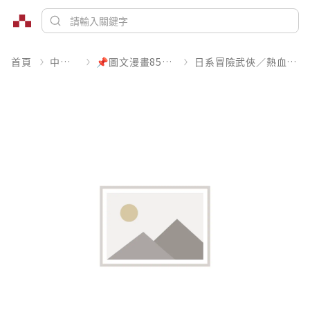
首頁
中文書
📌圖文漫畫85折起
日系冒險武俠／熱血運動