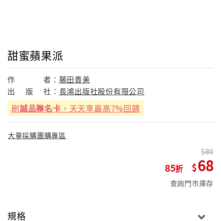
甜蜜蘋果派
作
者：
藤田貴美
出
版
社：
長鴻出版社股份有限公司
刷
誠品聯名卡
，天天享最高7%回饋
大量採購團購專區
80
68
85
查詢門市庫存
規格