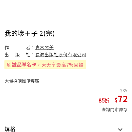
我的壞王子 2(完)
作
者：
青木琴美
出
版
社：
長鴻出版社股份有限公司
刷
誠品聯名卡
，天天享最高7%回饋
大量採購團購專區
85
72
85
查詢門市庫存
規格