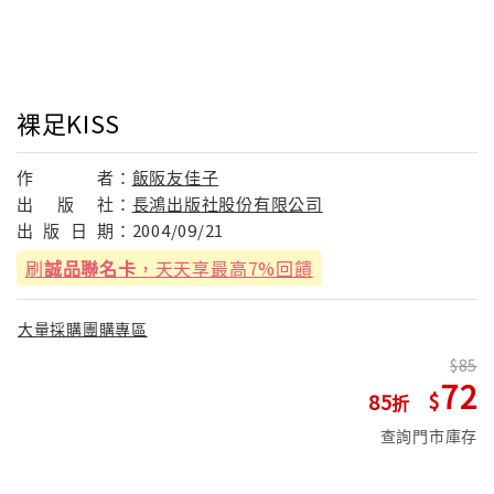
裸足KISS
作
者：
飯阪友佳子
出
版
社：
長鴻出版社股份有限公司
出
版
日
期：
2004/09/21
刷
誠品聯名卡
，天天享最高7%回饋
大量採購團購專區
85
72
85
查詢門市庫存