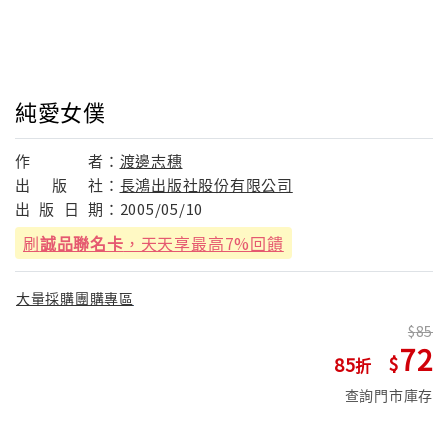
純愛女僕
作
者：
渡邊志穗
出
版
社：
長鴻出版社股份有限公司
出
版
日
期：
2005/05/10
刷
誠品聯名卡
，天天享最高7%回饋
大量採購團購專區
85
72
85
查詢門市庫存