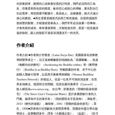
在節奏韻律，敞開自心這個最珍貴的計時器，我們必須與自己為
友，培養柔和與包容的態度。修持悲心或慈心的禪修，要先對自己
生起寬厚，再把慈愛不斷擴大，推及他人。這種擴展，能大大減少
身心的磨損。■再生需要某種形式的死亡唯有接納、欣賞和感謝所
曾經歷的艱難，才能澈底發展為人；我們常常必須放棄一些事物，
才會有新的成長。唯有通過黑暗，才能抵達光明，那是一段意義深
遠的旅程，駭人的陰影不過是深淺濃淡不一的光亮。
作者介紹
作者介紹 ■作者簡介舒雅達（Lama Surya Das）美國最著名的佛教
導師暨學者之一，法王達賴喇嘛親切地稱他為「美國喇嘛」。他是
《喚醒內在的佛性》（Awakening the Buddha within）和《佛即佛
行》（Buddha Is as Buddha Does）等暢銷書的作者、卓千中心的
創辦人暨修行指導，以及西方佛教導師網絡（Western Buddhist
Teachers Network）的發起人。也是一位炙手可熱的演說家，在世
界各地傳法、授課和主持閉關。現居在麻州康果市（Concord），
個人網頁為www.surya.org。 在台灣，舒雅達的《雪獅的藍綠色鬃
毛》（The Snow Lion’s Turquoise Mane）是許多藏密修行者的入
門書。被譯為中文的著作有：《我的開悟名字是老狗》，薄伽梵，
2013《佛性的遊戲》，橡樹林，2001《雪獅的藍綠色鬃毛》，眾
生，1996■譯者簡介項慧齡政大新聞系畢業、英國史特靈大學出版
學碩士，從事翻譯多年，譯有《大圓滿之歌》、《如是》、《你可