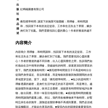
出
版
紅螞蟻圖書有限公司
社
商
佛陀標準時間: 讓當下的無限可能覺醒：用禪修，和時間講
品
和，找回當下本有的淡定從容。工作和生活失去了界限，腳步
描
匆忙到了狂亂。我們需要找回心靈的重心！作者舒雅達跨越不
述
內容簡介
內容簡介 用禪修，和時間講和，找回當下本有的淡定從容。 工作
和生活失去了界限，腳步匆忙到了狂亂。我們需要找回心靈的重
心！作者舒雅達跨越不同宗教，出入心靈與塵世之間，告訴我們如
何藉由生活中簡單的禪修，突破線性的時間，探索更深刻而豐富的
當下。我們其實擁有時間！■佛陀標準時間當日子不再是時時分分
從我們身旁逼近、吞沒和通過，而是每個剎那都與無限開闊的永恆
界域貫穿交錯。當下，就是「佛陀標準時間」。■短少的是時間？
禪修透露的祕密，是匆忙生活中缺乏的並不是時間，而是專注。越
能放慢對快速的執迷，保持正念覺察，就能更有時間明智地評估事
物，做出回應，而非一味盲目地採取行動。■戒掉濫用時間的癮濫
用時間讓我們嚴重上癮。所以，我們用各種事物來平衡時間，好暫
時忘掉生命的無常，讓無從改變的事物不再感到重要。我們必須戒
除這種癮頭，才能走向更高的我。■發現內在的韻律節奏要發現內