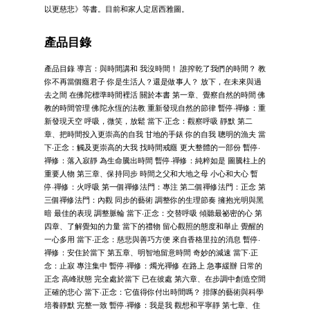
以更慈悲》等書。目前和家人定居西雅圖。
產品目錄
產品目錄 導言：與時間講和 我沒時間！ 誰搾乾了我們的時間？ 教
你不再當個癮君子 你是生活人？還是做事人？ 放下，在未來與過
去之間 在佛陀標準時間裡活 關於本書 第一章、覺察自然的時間 佛
教的時間管理 佛陀永恆的法教 重新發現自然的節律 暫停‧禪修：重
新發現天空 呼吸，微笑，放鬆 當下‧正念：觀察呼吸 靜默 第二
章、把時間投入更崇高的自我 甘地的手錶 你的自我 聰明的漁夫 當
下‧正念：觸及更崇高的大我 找時間戒癮 更大整體的一部份 暫停‧
禪修：落入寂靜 為生命騰出時間 暫停‧禪修：純粹如是 圖騰柱上的
重要人物 第三章、保持同步 時間之父和大地之母 小心和大心 暫
停‧禪修：火呼吸 第一個禪修法門：專注 第二個禪修法門：正念 第
三個禪修法門：內觀 同步的藝術 調整你的生理節奏 擁抱光明與黑
暗 最佳的表現 調整脈輪 當下‧正念：交替呼吸 傾聽最祕密的心 第
四章、了解覺知的力量 當下的禮物 留心觀照的態度和舉止 覺醒的
一心多用 當下‧正念：慈悲與善巧方便 來自香格里拉的消息 暫停‧
禪修：安住於當下 第五章、明智地留意時間 奇妙的減速 當下‧正
念：止寂 專注集中 暫停‧禪修：燭光禪修 在路上 急事緩辦 日常的
正念 高峰狀態 完全處於當下 已在彼處 第六章、在步調中創造空間
正確的悲心 當下‧正念：它值得你付出時間嗎？ 排隊的藝術與科學
培養靜默 完整一致 暫停‧禪修：我是我 觀想和平寧靜 第七章、住