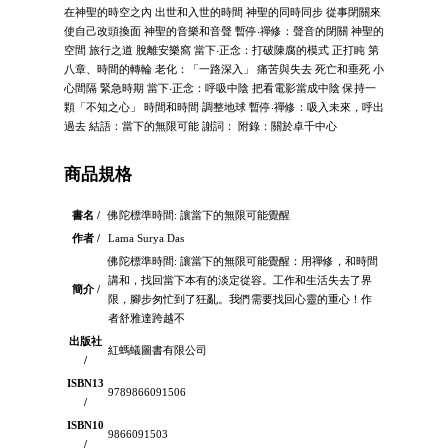
在神聖的時空之內 出世和入世的時間 神聖的同時同步 從事閉關來
使自己改頭換面 神聖的音樂和音聲 暫停‧禪修：聲音的閉關 神聖的
空間 旅行之道 脫離安樂窩 當下‧正念：打破陳腐的模式 正打盹 第
八章、時間的轉輪 老化：「一路深入」 痛苦與失去 死亡和垂死 小
心間隔 緊急時期 當下‧正念：呼吸中陰 把看電影當成中陰 保持一
顆「不知之心」 時間和時間 調整地球 暫停‧禪修：吸入未來，呼出
過去 結語：當下的無限可能 謝詞： 附錄：關於卓千中心
商品規格
書名 /
佛陀標準時間: 讓當下的無限可能覺醒
作者 /
Lama Surya Das
佛陀標準時間: 讓當下的無限可能覺醒：用禪修，和時間
講和，找回當下本有的淡定從容。工作和生活失去了界
簡介 /
限，腳步匆忙到了狂亂。我們需要找回心靈的重心！作
者舒雅達跨越不
出版社
紅螞蟻圖書有限公司
/
ISBN13
9789866091506
/
ISBN10
9866091503
/