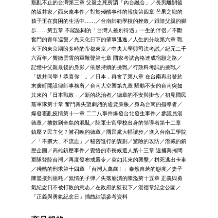
叛亂不止的台灣第三章 父親之死所謂「內台融合」／長男離開後
的坂井家／西來庵事件／對於殘酷事件的報復第四章 芒果之鄉的
孩子王在貧困的生活中……／台南師範學校的挫敗／跟隨父親的腳
步……第五章 不能認同的「台灣人差別待遇」一生的伴侶／不斷
奮鬥的青年巡警／光天化日下的肇事逃逸／人生的分歧第六章 戰
火下的東京期盼多時的帝都東京／中央大學與司法考試／紀元二千
六百年／響徹雲霄的軍靴聲第七章 國家考試合格達成宿願之路／
記憶中父親最後的身影／依然持續的挑戰／行政科考試的挑戰／
「坂井同學！恭喜你！」／日本，再會了第八章 在台南再出發於
末廣町開設律師事務所／台南大空襲第九章 騷動不安的台南突如
其來的「日本戰敗」／新的統治者／德章的不安與掛念／初見國民
黨軍隊第十章 奮鬥與失望劇烈的通貨膨脹／身為台南的指導者／
爆發霍亂疫情第十一章 二二八事件爆發台北發生事件／參議員湯
德章／擴散到全島的混亂／陸軍士官學校出身的領導者第十二章
鎮壓？民主化？被召喚的德章／國民黨大幅讓步／進入台南工學院
／「不擴大、不流血」／秘密進行的謀劃／驚險的攻防／潛藏的鎮
壓企圖／高雄鎮壓事件／覺悟的市長候選人第十三章 逮捕與拷問
軍隊登陸台灣／再度發布戒嚴令／突如其來的襲擊／拼死逃出卡車
／殘酷的刑求第十四章 「台灣人萬歲！」泰然自若的態度／妻子
陳濫接到噩耗／無情的子彈／失落崩潰的陳濫第十五章 正義與勇
氣紀念日不被打敗的意志／在政府的監視下／湯德章紀念公園／
「正義與勇氣紀念日」插曲結語參考資料