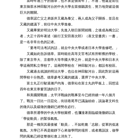
當時年過三十的德章，也不算是個青年了。不過，他還是前往
東京御茶水神田駿河台的中央大學去當個聽講生，努力地突破這個
巨大的難關。
德章認亡父之弟坂井又藏為養父，兩人成為父子關係，並且在
又藏的建議下，前往中央大學進修。
又藏畢業於明治大學，先進入朝日新聞就職，之後成為獨立記
者，大正十四年著述《銀行王安田善次郎》（喜文堂書房）一書，
是一名非常出色的記者。
「要考司法考試的話，就去中央大學或者日本大學進修吧。」
又藏如此告訴德章。當時能在高等文官考試有所斬獲的學校，
除了東京帝大、京都帝大等帝國大學之外，就是中央大學和日本大
學這兩間私立學校了。這兩間學校在「神田駿河台」都設有校區。
又藏過去就讀的明治大學，也位在神田駿河台，因此對於這兩
間學校十分熟悉。德章參考又藏的建議，選擇了中央大學。
富士丸正行駛過瀨戶內海，德章站在富士丸的甲板上，回想這
四年在東京寒窗苦讀的日子。
和美國開戰後，太平洋戰線的戰事至今已經持續一年八個月
了。戰況一日比一日惡化，街頭巷尾早已議論紛紛，談論著文科生
的徵兵以及緩徵的撤銷已經勢在必行。
德章所通學的中央大學校園裡，也瀰漫著面臨緩徵撤銷以及
「學徒動員」的緊張氣氛。
那是一種與其最後被「動員」，不如乾脆「志願」從軍的低迷
氣氛。大學已不再是能靜下心來做學問的場所，或者應該說，做學
問的風氣已經從整個社會上消失了。