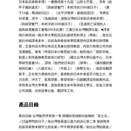
日本影武者根本博》一書獲得第十九屆「山田七平賞」。另有《給
甲子園的遺言》、《與絕望奮鬥：本村洋的3300個日子》、《康
子19歲：戰渦的日記》、《太平洋戰爭：最後的證詞》、等將近
40本書。其中，《為義捐命：拯救台灣的日本影武者根本博》、
《與絕望奮鬥：本村洋的3300個日子》、《見過死亡深淵的人：
福島核電廠員工奮戰500天紀實》三書已在台灣翻譯出版。■譯者
簡介林琪禎一橋大學大學院言語社會研究科博士（學術），曾任出
版社外稿譯者多年，目前為和春技術學院應用外語系專任助理教
授，文藻外語大學日本語文系兼任助理教授，內容力有限公司內容
流通總監。著有《帝国日本の教育総力戦：植民地の「国民学校」
制度と初等義務教育政策の研究》（國立台灣大學出版中心，日本
學研究叢書18）。譯有《他們的日本語》（群學）、《滿州國的實
相與幻象》（八旗文化）、《半路上》（游擊文化）。張弈伶翻譯
新手，正在努力累積作品中。最喜歡的日本作者是芥川龍之介、赤
川次郎、沖方丁、荻尾望都，希望有朝一日能翻譯這些經典作品。
李雨青台灣大學畢業，曾旅居東京多年取得碩士學位，並進入當地
公司就職。目前從事出版、翻譯等工作。
產品目錄
產品目錄 台灣版序序章第一章 歸國的英雄航向故鄉的「富士丸」
／討論學問的日子／為台灣發展盡心盡力的決心第二章 發跡熊本
的坂井家熊本縣宇土的名家／甲午戰爭的影響／前往台灣的路途／