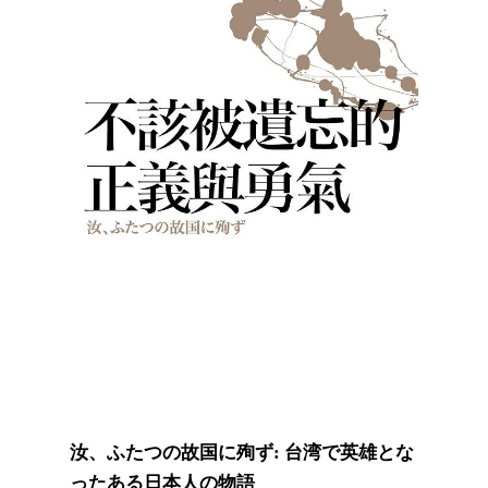
汝、ふたつの故国に殉ず: 台湾で英雄とな
ったある日本人の物語