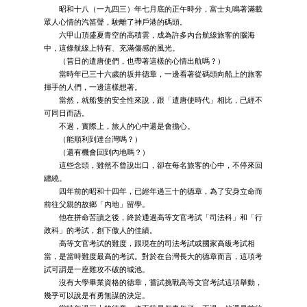
昭和十八（一九四三）年七月底的正午時分，富士丸鳴著滿載
眾人心情的汽笛聲，駛離了神戶港的碼頭。
六甲山頂盛夏青空的高積雲，成為許多內台航線旅客的腦海
中，這條航線上特有、充滿傷感的風光。
（昔日的遣唐使們，也帶著這樣的心情出航嗎？）
當時年已三十六歲的坂井德章，一邊看著從碼頭向船上的旅客
揮手的人們，一邊這樣想著。
當然，就船隻的安全性來說，跟「遣唐使時代」相比，已經不
可同日而語。
不過，實際上，旅人的心中還是會擔心。
（能順利到達台灣嗎？）
（還有機會回到內地嗎？）
這些念頭，雖然不曾說出口，卻在每名旅客的心中，不停來回
纏繞。
四年前的昭和十四年，已經年過三十的德章，為了安身立命而
前往父親的故鄉「內地」留學。
他在拼命苦讀之後，終於通過高等文官考試「司法科」和「行
政科」的考試，創下傲人的佳績。
高等文官考試的難度，跟現在的司法考試或國家高級考試相
當，是當時難度最高的考試。對於在台灣長大的德章而言，這項考
試可謂是一座難攻不破的城池。
沒有大學畢業資格的德章，嘗試挑戰高等文官考試這項舉動，
幾乎可以說是有勇無謀的決定。