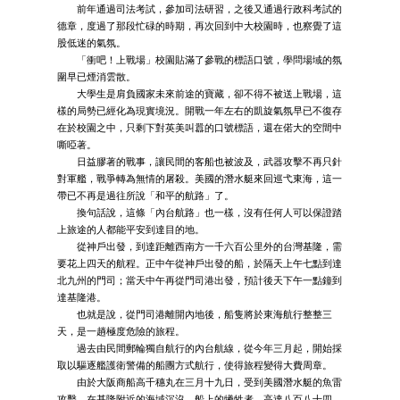
前年通過司法考試，參加司法研習，之後又通過行政科考試的
德章，度過了那段忙碌的時期，再次回到中大校園時，也察覺了這
股低迷的氣氛。
「衝吧！上戰場」校園貼滿了參戰的標語口號，學問場域的氛
圍早已煙消雲散。
大學生是肩負國家未來前途的寶藏，卻不得不被送上戰場，這
樣的局勢已經化為現實境況。開戰一年左右的凱旋氣氛早已不復存
在於校園之中，只剩下對英美叫囂的口號標語，還在偌大的空間中
嘶啞著。
日益膠著的戰事，讓民間的客船也被波及，武器攻擊不再只針
對軍艦，戰爭轉為無情的屠殺。美國的潛水艇來回巡弋東海，這一
帶已不再是過往所說「和平的航路」了。
換句話說，這條「內台航路」也一樣，沒有任何人可以保證踏
上旅途的人都能平安到達目的地。
從神戶出發，到達距離西南方一千六百公里外的台灣基隆，需
要花上四天的航程。正中午從神戶出發的船，於隔天上午七點到達
北九州的門司；當天中午再從門司港出發，預計後天下午一點鐘到
達基隆港。
也就是說，從門司港離開內地後，船隻將於東海航行整整三
天，是一趟極度危險的旅程。
過去由民間郵輪獨自航行的內台航線，從今年三月起，開始採
取以驅逐艦護衛警備的船團方式航行，使得旅程變得大費周章。
由於大阪商船高千穗丸在三月十九日，受到美國潛水艇的魚雷
攻擊，在基隆附近的海域沉沒。船上的犧牲者，高達八百八十四