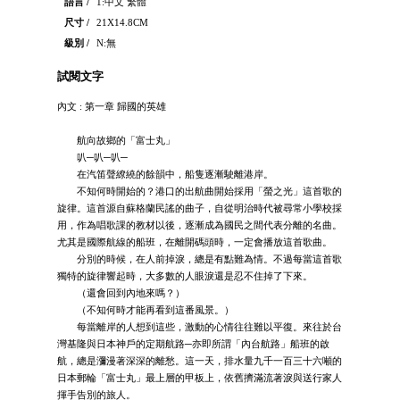
語言 /
1:中文 繁體
尺寸 /
21X14.8CM
級別 /
N:無
試閱文字
內文 : 第一章 歸國的英雄
航向故鄉的「富士丸」
叭─叭─叭─
在汽笛聲繚繞的餘韻中，船隻逐漸駛離港岸。
不知何時開始的？港口的出航曲開始採用「螢之光」這首歌的
旋律。這首源自蘇格蘭民謠的曲子，自從明治時代被尋常小學校採
用，作為唱歌課的教材以後，逐漸成為國民之間代表分離的名曲。
尤其是國際航線的船班，在離開碼頭時，一定會播放這首歌曲。
分別的時候，在人前掉淚，總是有點難為情。不過每當這首歌
獨特的旋律響起時，大多數的人眼淚還是忍不住掉了下來。
（還會回到內地來嗎？）
（不知何時才能再看到這番風景。）
每當離岸的人想到這些，激動的心情往往難以平復。來往於台
灣基隆與日本神戶的定期航路─亦即所謂「內台航路」船班的啟
航，總是瀰漫著深深的離愁。這一天，排水量九千一百三十六噸的
日本郵輪「富士丸」最上層的甲板上，依舊擠滿流著淚與送行家人
揮手告別的旅人。