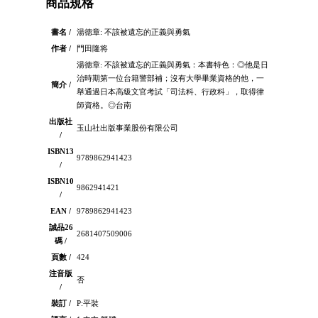
商品規格
書名 /
湯德章: 不該被遺忘的正義與勇氣
作者 /
門田隆将
湯德章: 不該被遺忘的正義與勇氣：本書特色：◎他是日
治時期第一位台籍警部補；沒有大學畢業資格的他，一
簡介 /
舉通過日本高級文官考試「司法科、行政科」，取得律
師資格。◎台南
出版社
玉山社出版事業股份有限公司
/
ISBN13
9789862941423
/
ISBN10
9862941421
/
EAN /
9789862941423
誠品26
2681407509006
碼 /
頁數 /
424
注音版
否
/
裝訂 /
P:平裝