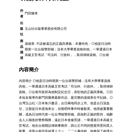
作
門田隆将
者
出
版
玉山社出版事業股份有限公司
社
商
湯德章: 不該被遺忘的正義與勇氣：本書特色：◎他是日治時
品
期第一位台籍警部補；沒有大學畢業資格的他，一舉通過日本
描
高級文官考試「司法科、行政科」，取得律師資格。◎台南
述
內容簡介
內容簡介 ◎他是日治時期第一位台籍警部補；沒有大學畢業資格
的他，一舉通過日本高級文官考試「司法科、行政科」，取得律師
資格。◎台南市政府為他制定紀念日，表彰他的正義與勇氣。◎日
本知名報導作家門田隆將最新作品，最完整的湯德章生平紀錄。◎
台灣玉山社╳日本角川書店，台日兩地同步上市。他是台日混血
兒，父親從日本渡海來台，在噍吧哖事件時被殺害。他突破重重難
關，成為日治時代第一位台灣籍警部補。因為對正義的堅持，他辭
去人人稱羨的警察職務，遠赴日本進修苦讀，一舉通過日本高級文
官考試。他在台南開設律師事務所，因公正不阿的態度而受到眾人
敬重，成爲台南市長候選人之一。二二八事件時，他參與了維護台