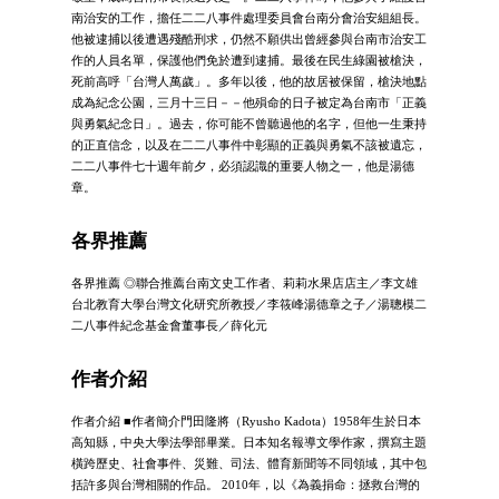
南治安的工作，擔任二二八事件處理委員會台南分會治安組組長。
他被逮捕以後遭遇殘酷刑求，仍然不願供出曾經參與台南市治安工
作的人員名單，保護他們免於遭到逮捕。最後在民生綠園被槍決，
死前高呼「台灣人萬歲」。多年以後，他的故居被保留，槍決地點
成為紀念公園，三月十三日－－他殞命的日子被定為台南市「正義
與勇氣紀念日」。過去，你可能不曾聽過他的名字，但他一生秉持
的正直信念，以及在二二八事件中彰顯的正義與勇氣不該被遺忘，
二二八事件七十週年前夕，必須認識的重要人物之一，他是湯德
章。
各界推薦
各界推薦 ◎聯合推薦台南文史工作者、莉莉水果店店主／李文雄
台北教育大學台灣文化研究所教授／李筱峰湯德章之子／湯聰模二
二八事件紀念基金會董事長／薛化元
作者介紹
作者介紹 ■作者簡介門田隆將（Ryusho Kadota）1958年生於日本
高知縣，中央大學法學部畢業。日本知名報導文學作家，撰寫主題
橫跨歷史、社會事件、災難、司法、體育新聞等不同領域，其中包
括許多與台灣相關的作品。 2010年，以《為義捐命：拯救台灣的