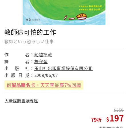
教師這可怕的工作
教師という恐ろしい仕事
作
者：
船越準蔵
譯
者：
楊守全
出
版
社：
玉山社出版事業股份有限公司
出
版
日
期：
2009/06/07
刷
誠品聯名卡
，天天享最高7%回饋
大量採購團購專區
250
197
79