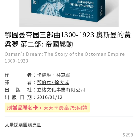
鄂圖曼帝國三部曲1300-1923 奧斯曼的黃
粱夢 第二部: 帝國鬆動
Osman's Dream: The Story of the Ottoman Empire
1300-1923
作
者：
卡羅琳．芬寇爾
譯
者：
鄧伯宸/ 徐大成
出
版
社：
立緒文化事業有限公司
出
版
日
期：
2016/01/12
刷
誠品聯名卡
，天天享最高7%回饋
大量採購團購專區
299