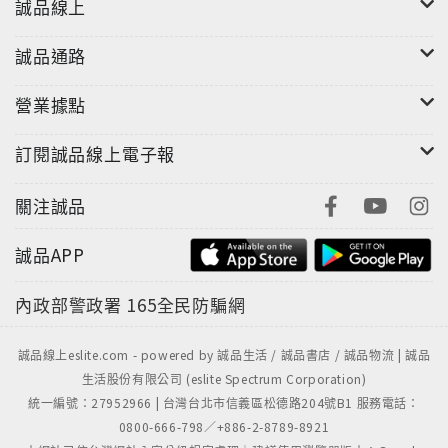
誠品線上
量珍貴史料，在巨大的歷史迷宮中理出經緯，以精巧工
筆活化人物細節，也以史家秉直之筆勾勒關鍵變局，為
誠品通路
的就是提供現代讀者一本最新考證的完整鄂圖曼帝國
史。
營業據點
在此邀請任何希望瞭解現代世界全貌的讀者，一起遊歷
這場「奧斯曼的黃粱夢」。
訂閱誠品線上電子報
關注誠品
誠品APP
內政部警政署
165全民防騙網
誠品線上eslite.com - powered by 誠品生活 / 誠品書店 / 誠品物流 | 誠品
生活股份有限公司 (eslite Spectrum Corporation)
統一編號：27952966 | 台灣台北市信義區松德路204號B1 服務電話：
0800-666-798／+886-2-8789-8921