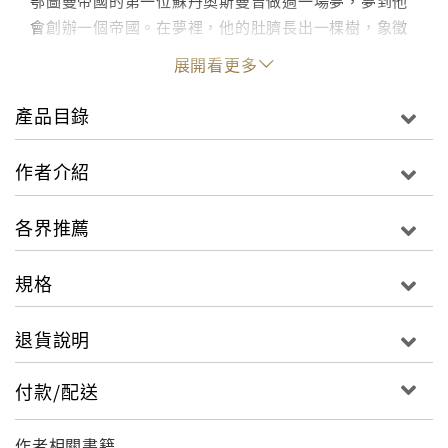
鄂圖曼帝國的第一位蘇丹奧斯曼曾做過一場夢，夢到他
會創辦一個帝國。在夢裡，他的肚臍長出一棵樹，象徵
了他的繼承人將會多麼有精力、他們的領域將會多麼遼
展開看更多
闊無疆――一個偉大帝國於焉誕生。
鄂圖曼帝國是世界歷史上規模最大，最有影響力的帝國
產品目錄
之一，傳承了東羅馬帝國文化及伊斯蘭文化，成為東西
方文明的融合之地，版圖覆蓋面擴及歐亞非三大洲，跨
作者介紹
度七個世紀，國祚超過六百年。
這樣一個燦爛輝煌的文明，卻以破碎扭曲的面貌隱身於
各界推薦
歷史舞台的角落。目前人們對鄂圖曼帝國的認知，往往
仍侷限於歐洲觀點――那些自西方國家和鄂圖曼爆發錯
規格
綜複雜的戰爭時，在戰火煎熬中寫就所見所聞，充滿歧
視和反感的大量陳舊資料――片段的「節錄」被不斷地
退貨說明
重複運用和反覆播放，似乎已然代表這個古老帝國的整
個歷史。
付款/配送
舊有的龐雜史料被視為應予藐視的禁忌「黑洞」，不僅
受到其繼承者「土耳其共和國」在建國初期的刻意塗抹
與渲染，更透過政治力量的介入，有計畫地刪除帶有阿
作者相關書籍