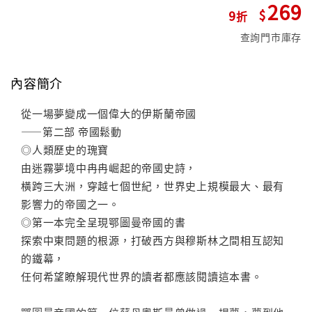
269
9
查詢門市庫存
內容簡介
從一場夢變成一個偉大的伊斯蘭帝國
——第二部 帝國鬆動
◎人類歷史的瑰寶
由迷霧夢境中冉冉崛起的帝國史詩，
橫跨三大洲，穿越七個世紀，世界史上規模最大、最有
影響力的帝國之一。
◎第一本完全呈現鄂圖曼帝國的書
探索中東問題的根源，打破西方與穆斯林之間相互認知
的鐵幕，
任何希望瞭解現代世界的讀者都應該閱讀這本書。