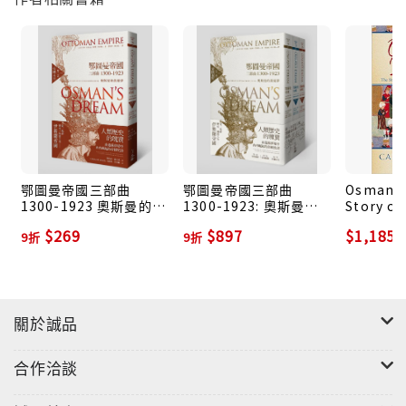
拉伯和波斯字源的文字，剝奪了人民閱讀、親近自身民
族歷史的能力與權利。
沒有人能全觀那個偉大帝國怎麼成形的，又是如何殞落
的。游牧根源的足智多謀及帝國世界觀曾征服了拜占庭
帝國，卻又在十九世紀不敵現代化歐洲國家的衝擊，漸
趨沒落，最終於第一次世界大戰中敗於協約國之手而分
裂。直至今日，伊斯蘭世界與歐美強權之間纏鬥不休的
風雨恩仇仍重複上演，看似無解的歷史難題，或許到了
鄂圖曼帝國三部曲
鄂圖曼帝國三部曲
Osman's
1300-1923 奧斯曼的黃
1300-1923: 奧斯曼的
Story of
該重新檢視成因脈絡的時刻。
粱夢 第三部: 帝國末日
黃粱夢 一-三 (3冊合售)
Ottoman
《鄂圖曼帝國三部曲1300-1923：奧斯曼的黃粱夢》是
$269
$897
$1,185
9折
9折
1300-19
市面上第一套全面呈現鄂圖曼帝國的書，包括所有重要
的人物及其故事，分為「帝國視野」、「帝國鬆動」、
「帝國末日」三部，完整重現鄂圖曼帝國的精采史詩故
關於誠品
事。
本書作者英國著名學者暨記者卡羅琳．芬寇爾，精通土
合作洽談
耳其、阿拉伯、波斯及匈牙利等多種語言，為撰寫本書
長居土耳其伊斯坦堡，投入多年心血蒐羅、考據當地大