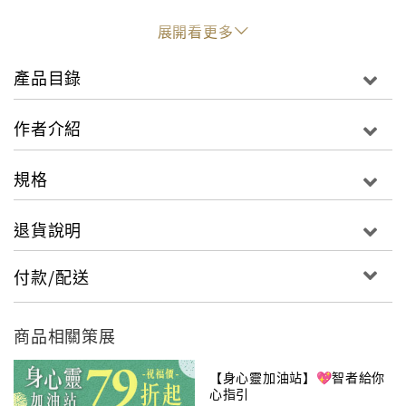
在我們生存的星球逐漸面臨死亡危機之際，達賴喇嘛體
展開看更多
會到全世界各行各業人士，都在覺醒，因此，他對這個
世界仍然充滿希望。人類互相之間已超越國界而覺悟到
產品目錄
彼此的休戚相關。發展慈悲心正在此時。
作者介紹
每天早晨醒來，我們對自己說：「懷抱著利他的態
度。」如是，許多好運將會來臨。
規格
退貨說明
付款/配送
商品相關策展
【身心靈加油站】💖智者給你
心指引