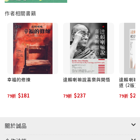
作者相關書籍
幸福的修煉
達賴喇嘛說喜樂與開悟
達賴喇嘛
道 (2版)
$181
$237
$22
79折
79折
79折
關於誠品