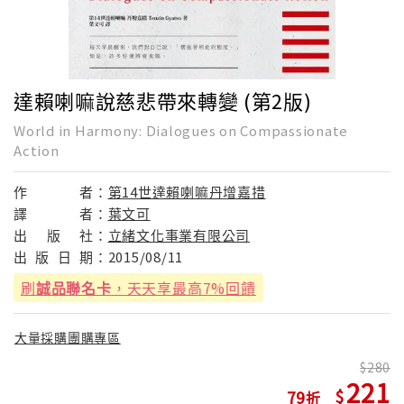
達賴喇嘛說慈悲帶來轉變 (第2版)
World in Harmony: Dialogues on Compassionate
Action
作
者：
第14世達賴喇嘛丹增嘉措
譯
者：
葉文可
出
版
社：
立緒文化事業有限公司
出
版
日
期：
2015/08/11
刷
誠品聯名卡
，天天享最高7%回饋
大量採購團購專區
280
221
79