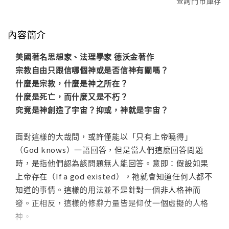
查詢門市庫存
內容簡介
美國著名思想家、法理學家 德沃金著作
宗教自由只跟信哪個神或是否信神有關嗎？
什麼是宗教，什麼是神之所在？
什麼是死亡，而什麼又是不朽？
究竟是神創造了宇宙？抑或，神就是宇宙？
面對這樣的大哉問，或許僅能以「只有上帝曉得」
（God knows）一語回答，但是當人們這麼回答問題
時，是指他們認為該問題無人能回答。意即：假設如果
上帝存在（If a god existed），祂就會知道任何人都不
知道的事情。這樣的用法並不是針對一個非人格神而
發。正相反，這樣的修辭力量皆是仰仗一個虛擬的人格
神。