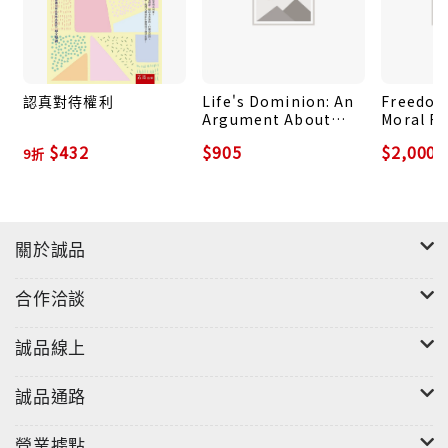
作者從哲學、物理學及神學等角度剖析上帝的本質，並
透過愛因斯坦、田立克、史賓諾莎等人的宗教和科學觀
點來闡釋並佐證，「沒有神的宗教」所為何來。期盼這
本小書有助於有神論與無神論兩者進行理性對話，同時
認真對待權利
Life's Dominion: An
Freedom
Argument About
Moral Re
化解對宗教的恐懼與仇恨。
Abortion,
America
$432
$905
$2,000
9折
Euthanasia, and
Constitu
Individual Freedom
關於誠品
合作洽談
誠品線上
誠品通路
營業據點