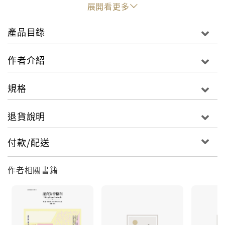
展開看更多
德沃金認為，對上帝的信仰是一種層次更深的世界觀之
展現，但不是唯一的一個，我們熟悉的二分法——把人
產品目錄
分為有宗教信仰和沒宗教信仰兩大類——太粗糙了。本
書欲闡明的即是：宗教的層次比上帝更深。宗教是一種
作者介紹
深入內部、輪廓分明和涵蓋全面的世界觀︰它主張有本
具（inherent）而客觀的價值滲透萬物，相信宇宙及其
規格
造物引人敬畏，認定人生具有目的而宇宙秩序井然。
退貨說明
本書靈感源自愛因斯坦對宗教所主張的「不可知論」
（Agnostic theism）：
付款/配送
「知道某種我們所不能參透的東西確實存在，知道這種
東西把自己展現為最高智慧和最璀燦的美（我們遲鈍的
作者相關書籍
官能只能了解其皮相）——這種知識，這種感覺，位居
於一切真正宗教情懷（religiousness）的核心。在這個
意義下（也唯有在這個意義下），我屬於有虔誠宗教信
仰者之列。」