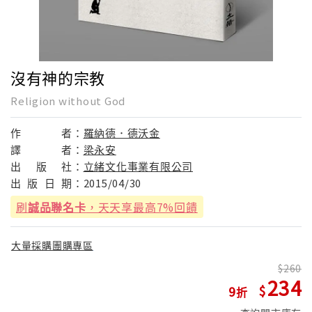
沒有神的宗教
Religion without God
作
者：
羅納德．德沃金
譯
者：
梁永安
出
版
社：
立緒文化事業有限公司
出
版
日
期：
2015/04/30
刷
誠品聯名卡
，天天享最高7%回饋
大量採購團購專區
260
234
9