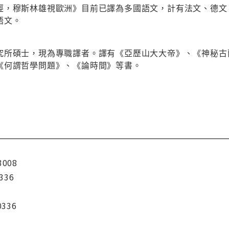
經，穆斯林雄視歐洲》目前已譯為多國語文，計有法文、德文
語文。
究所碩士，現為專職譯者。譯有《亞歷山大大帝》、《神秘古
《何謂哲學問題》、《論時間》等書。
3008
336
0336