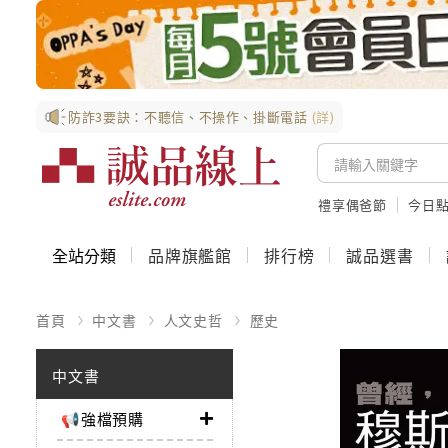
防詐3要訣：不聽信、不操作、掛斷電話
(詳)
禮享偶爸節
今日
全站分類
品牌旗艦館
排行榜
誠品選書
首頁
中文書
人文史哲
歷史
中文書
📢強檔預購