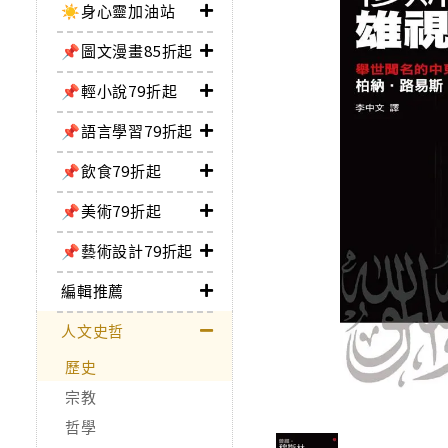
☀️身心靈加油站
📌圖文漫畫85折起
📌輕小說79折起
📌語言學習79折起
📌飲食79折起
📌美術79折起
📌藝術設計79折起
編輯推薦
人文史哲
歷史
宗教
哲學