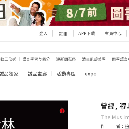
登入
APP下載
會員中心
註冊
點數三倍送
語言學習ㄅ級分
迎新開鞋祭
清爽肌膚美學
開學語言
誠品獨家
誠品畫廊
活動專區
expo
曾經, 穆
The Muslim
作
者：