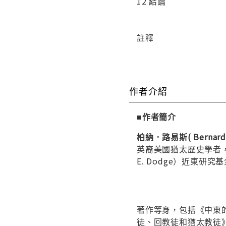
12 結論
註釋
作者介紹
■作者簡介
柏納．路易斯( Bernard 
英裔美國猶太歷史學者，
E. Dodge）近東
著作等身，包括《中東
徒、回教徒和猶太教徒