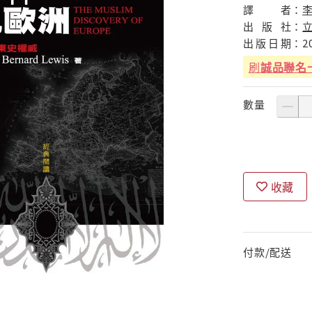
譯
者：
出
版
社：
出
版
日
期：
2
刷
誠品聯名
數量
收藏
付款/配送