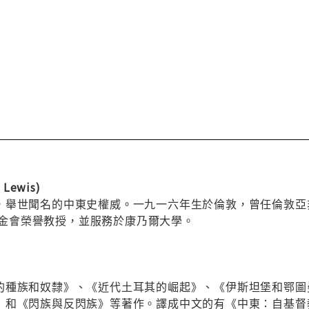
Lewis)
舉世聞名的中東史權威。一九一六年生於倫敦，曾任倫敦亞非學
研究基金會榮譽教授，並服務於康乃爾大學。
的種族和奴隸》、《近代土耳其的崛起》、《伊斯坦堡和鄂圖
》和《閃族與反閃族》等著作。譯成中文的有《中東：自基督