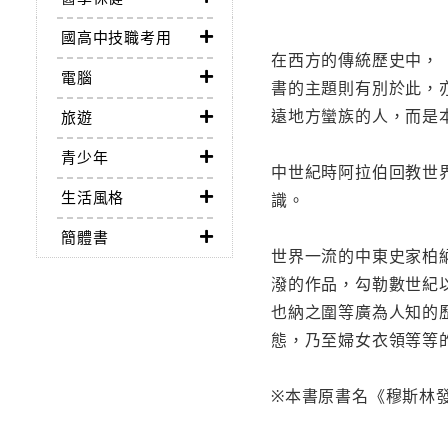
國高中技職考用
在西方的傳統歷史中，
電腦
書的主題則有別於此，
遠地方蠻族的人，而是
旅遊
青少年
中世紀時阿拉伯回教世
生活風格
識。
簡體書
世界一流的中東史家柏
潑的作品，勾勒數世紀
也納之圍等廣為人知的
態，乃至婦女衣領等等
※本書原書名《穆斯林