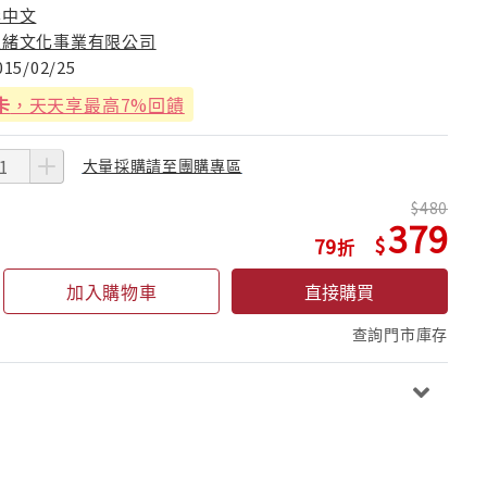
李中文
立緒文化事業有限公司
015/02/25
卡
，天天享最高7%回饋
大量採購請至團購專區
480
379
79
加入購物車
直接購買
查詢門市庫存