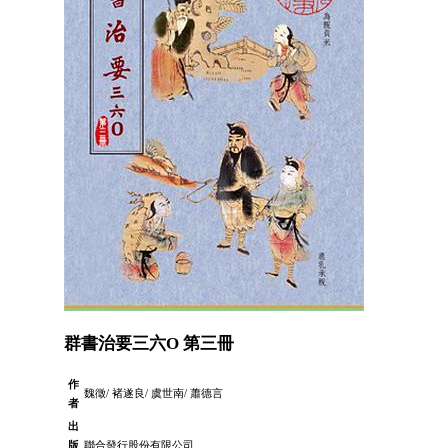
群書治要三六O 第三冊
作
魏徵/ 褚遂良/ 虞世南/ 蕭德言
者
出
版
聯合發行股份有限公司