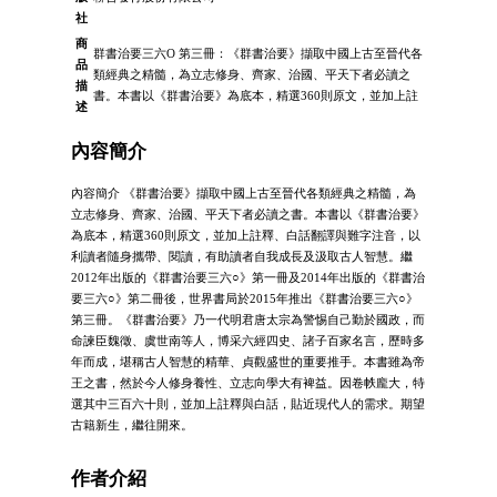
社
商
群書治要三六O 第三冊：《群書治要》擷取中國上古至晉代各
品
類經典之精髓，為立志修身、齊家、治國、平天下者必讀之
描
書。本書以《群書治要》為底本，精選360則原文，並加上註
述
內容簡介
內容簡介 《群書治要》擷取中國上古至晉代各類經典之精髓，為
立志修身、齊家、治國、平天下者必讀之書。本書以《群書治要》
為底本，精選360則原文，並加上註釋、白話翻譯與難字注音，以
利讀者隨身攜帶、閱讀，有助讀者自我成長及汲取古人智慧。繼
2012年出版的《群書治要三六○》第一冊及2014年出版的《群書治
要三六○》第二冊後，世界書局於2015年推出《群書治要三六○》
第三冊。《群書治要》乃一代明君唐太宗為警惕自己勤於國政，而
命諫臣魏徵、虞世南等人，博采六經四史、諸子百家名言，歷時多
年而成，堪稱古人智慧的精華、貞觀盛世的重要推手。本書雖為帝
王之書，然於今人修身養性、立志向學大有裨益。因卷帙龐大，特
選其中三百六十則，並加上註釋與白話，貼近現代人的需求。期望
古籍新生，繼往開來。
作者介紹