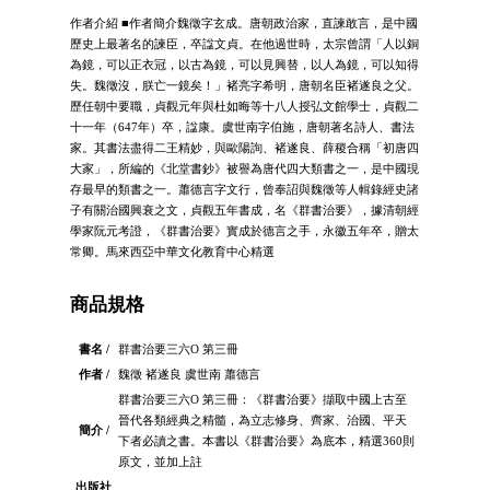
作者介紹 ■作者簡介魏徵字玄成。唐朝政治家，直諫敢言，是中國
歷史上最著名的諫臣，卒諡文貞。在他過世時，太宗曾謂「人以銅
為鏡，可以正衣冠，以古為鏡，可以見興替，以人為鏡，可以知得
失。魏徵沒，朕亡一鏡矣！」褚亮字希明，唐朝名臣褚遂良之父。
歷任朝中要職，貞觀元年與杜如晦等十八人授弘文館學士，貞觀二
十一年（647年）卒，諡康。虞世南字伯施，唐朝著名詩人、書法
家。其書法盡得二王精妙，與歐陽詢、褚遂良、薛稷合稱「初唐四
大家」，所編的《北堂書鈔》被譽為唐代四大類書之一，是中國現
存最早的類書之一。蕭德言字文行，曾奉詔與魏徵等人輯錄經史諸
子有關治國興衰之文，貞觀五年書成，名《群書治要》，據清朝經
學家阮元考證，《群書治要》實成於德言之手，永徽五年卒，贈太
常卿。馬來西亞中華文化教育中心精選
商品規格
書名 /
群書治要三六O 第三冊
作者 /
魏徵 褚遂良 虞世南 蕭德言
群書治要三六O 第三冊：《群書治要》擷取中國上古至
晉代各類經典之精髓，為立志修身、齊家、治國、平天
簡介 /
下者必讀之書。本書以《群書治要》為底本，精選360則
原文，並加上註
出版社