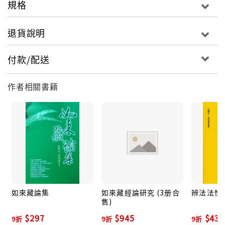
規格
sgron me），更用兩品的篇幅專談二諦。
退貨說明
付款/配送
此處譯出的兩篇論典亦不例外，即主要依二諦以明如來
藏，尤其於《開許他空》一篇，更闡明何者堪為勝義，
作者相關書籍
由是開許他空見之「勝義不空」。於《廣說如來藏》一
篇，則依自宗了義大中觀見而隨順世間安立，姑且施設
法身為勝義，將法身本具功德稱為世俗。然而二者實不
可分離，因此唯有說勝義與世俗恆時雙運。一旦明白大
中觀施設二諦之原則，即知不能建立勝義空、世俗有。
如來藏論集
如來藏經論研究 (3册合
辨法法性
售)
$297
$945
$432
9折
9折
9折