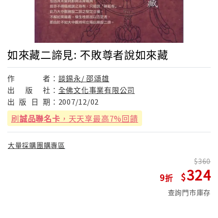
如來藏二諦見: 不敗尊者說如來藏
作
者：
談錫永/ 邵頌雄
出
版
社：
全佛文化事業有限公司
出
版
日
期：
2007/12/02
刷
誠品聯名卡
，天天享最高7%回饋
大量採購團購專區
360
324
9
查詢門市庫存