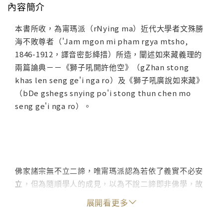
內容簡介
本書所收，為甯瑪派（rNying ma）近代大學者文殊勝
海不敗尊者（'Jam mgon mi pham rgya mtsho,
1846-1912，譯音密彭絳措）所造，闡述如來藏義理的
兩篇論典－－《獅子吼開許他空》（gZhan stong
khas len seng ge'i nga ro）及《獅子吼廣說如來藏》
（bDe gshegs snying po'i stong thun chen mo
seng ge'i nga ro）。
佛家諸宗無不立二諦，唯甯瑪派認為若依了義實不必安
立，但為隨順學人的成見，以為不說二諦即非佛學，故
亦權宜以立二諦。於不敗尊者的年代，挑戰如來藏者即
展開看更多
由二諦挑戰，故不敗尊者於論著中即時時提到二諦，於
其所造的《決定寶燈》（Nges shes rin po che'i