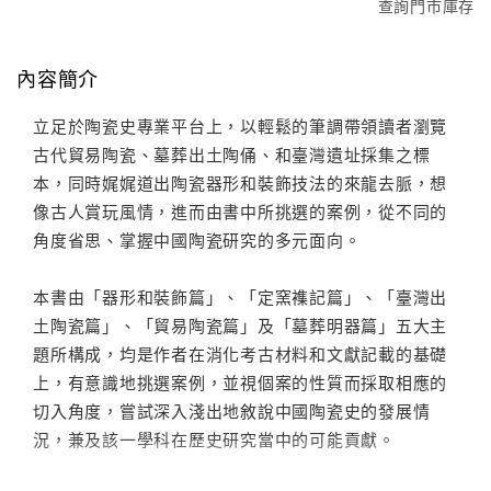
查詢門市庫存
內容簡介
立足於陶瓷史專業平台上，以輕鬆的筆調帶領讀者瀏覽
古代貿易陶瓷、墓葬出土陶俑、和臺灣遺址採集之標
本，同時娓娓道出陶瓷器形和裝飾技法的來龍去脈，想
像古人賞玩風情，進而由書中所挑選的案例，從不同的
角度省思、掌握中國陶瓷研究的多元面向。
本書由「器形和裝飾篇」、「定窯襍記篇」、「臺灣出
土陶瓷篇」、「貿易陶瓷篇」及「墓葬明器篇」五大主
題所構成，均是作者在消化考古材料和文獻記載的基礎
上，有意識地挑選案例，並視個案的性質而採取相應的
切入角度，嘗試深入淺出地敘說中國陶瓷史的發展情
況，兼及該一學科在歷史研究當中的可能貢獻。