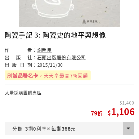
陶瓷手記 3: 陶瓷史的地平與想像
作
者：
謝明良
出
版
社：
石頭出版股份有限公司
出
版
日
期：
2015/11/30
刷
誠品聯名卡
，天天享最高7%回饋
大量採購團購專區
1,400
1,106
79
期
利率
每期
分期
3
0
✕
368
元