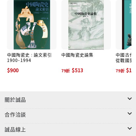
中國陶瓷史 : 論文索引
中國陶瓷史論集
中國古代
1900-1994
從戰國到
$900
$513
$1,
79折
79折
關於誠品
合作洽談
誠品線上