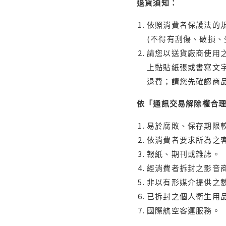
退貨須知：
依照消費者保護法的規
(不得有刮傷、破損、
請您以送貨廠商使用
上黏貼紙張或書寫文
退費；請您先確認商
依「通訊交易解除權合
易於腐敗、保存期限較
依消費者要求所為之客
報紙、期刊或雜誌。
經消費者拆封之影音
非以有形媒介提供之數
已拆封之個人衛生用品
國際航空客運服務。