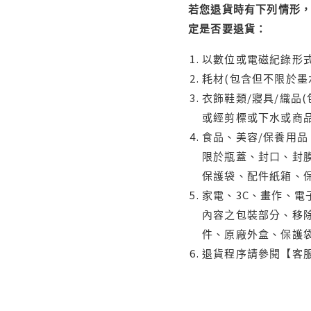
若您退貨時有下列情形，
定是否要退貨：
以數位或電磁紀錄形式
耗材(包含但不限於墨
衣飾鞋類/寢具/織品
或經剪標或下水或商
食品、美容/保養用
限於瓶蓋、封口、封膜
保護袋、配件紙箱、
家電、3C、畫作、
內容之包裝部分、移除
件、原廠外盒、保護
退貨程序請參閱【客