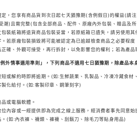
定，您享有商品貨到次日起七天猶豫期(含例假日)的權益(請
受潮)且需完整(包含全部商品、配件、原廠內外包裝、贈品及所
之包裝紙箱將退貨商品包裝妥當，若原紙箱已遺失，請另使用其
字。若原廠包裝損毀將可能被認定為已逾越檢查商品之必要程度，
品正確、外觀可接受，再行拆封，以免影響您的權利；若為產品
理例外情事適用準則」，下列商品不適用七日猶豫期，除產品本
短或解約時即將逾期。(如:生鮮蔬果、乳製品、冷凍冷藏食材、
製化給付。(如:客製印章、鋼筆刻字)
商品或電腦軟體。
位內容或一經提供即為完成之線上服務，經消費者事先同意始提
。(如:內衣褲、襪類、褲襪、刮鬍刀、除毛刀等貼身用品)