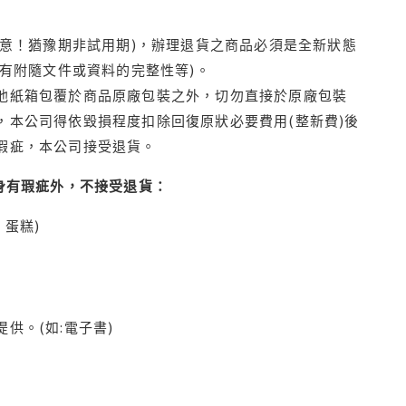
注意！猶豫期非試用期)，辦理退貨之商品必須是全新狀態
有附隨文件或資料的完整性等)。
他紙箱包覆於商品原廠包裝之外，切勿直接於原廠包裝
本公司得依毀損程度扣除回復原狀必要費用(整新費)後
瑕疵，本公司接受退貨。
身有瑕疵外，不接受退貨：
蛋糕)
供。(如:電子書)