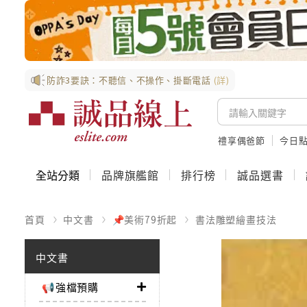
防詐3要訣：不聽信、不操作、掛斷電話
(詳)
禮享偶爸節
今日
全站分類
品牌旗艦館
排行榜
誠品選書
首頁
中文書
📌美術79折起
書法雕塑繪畫技法
中文書
📢強檔預購