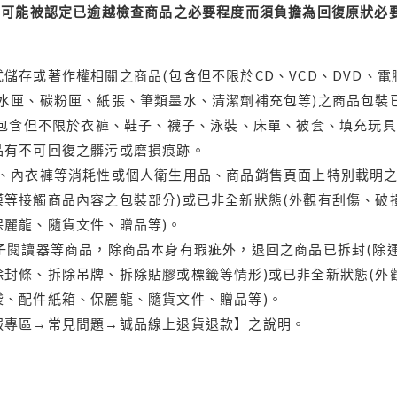
可能被認定已逾越檢查商品之必要程度而須負擔為回復原狀必要
儲存或著作權相關之商品(包含但不限於CD、VCD、DVD、電
水匣、碳粉匣、紙張、筆類墨水、清潔劑補充包等)之商品包裝已
(包含但不限於衣褲、鞋子、襪子、泳裝、床單、被套、填充玩具
品有不可回復之髒污或磨損痕跡。
品、內衣褲等消耗性或個人衛生用品、商品銷售頁面上特別載明之
等接觸商品內容之包裝部分)或已非全新狀態(外觀有刮傷、破
保麗龍、隨貨文件、贈品等)。
電子閱讀器等商品，除商品本身有瑕疵外，退回之商品已拆封(除
封條、拆除吊牌、拆除貼膠或標籤等情形)或已非全新狀態(外
袋、配件紙箱、保麗龍、隨貨文件、贈品等)。
服專區→常見問題→誠品線上退貨退款】之說明。