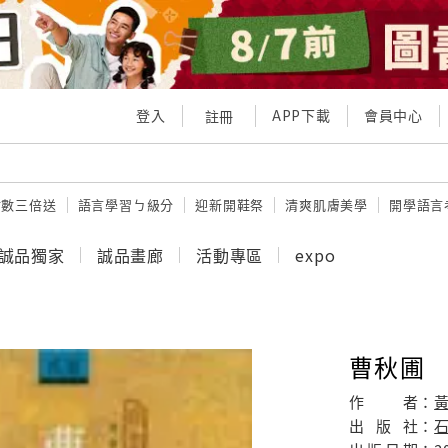
登入
APP下載
會員中心
註冊
點數三倍送
語言學習ㄅ級分
迎新開鞋祭
清爽肌膚美學
開學語言
誠品獨家
誠品畫廊
活動專區
expo
曹秋圃
作
者：
出
版
社：