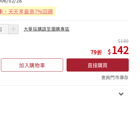
006/02/28
卡
，天天享最高7%回饋
大量採購請至團購專區
180
142
79
加入購物車
直接購買
查詢門市庫存