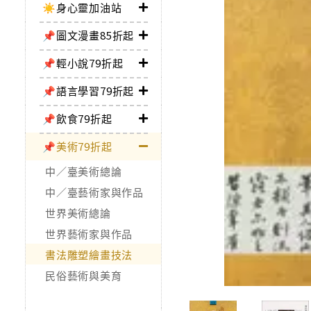
☀️身心靈加油站
📌圖文漫畫85折起
📌輕小說79折起
📌語言學習79折起
📌飲食79折起
📌美術79折起
中／臺美術總論
中／臺藝術家與作品
世界美術總論
世界藝術家與作品
書法雕塑繪畫技法
民俗藝術與美育