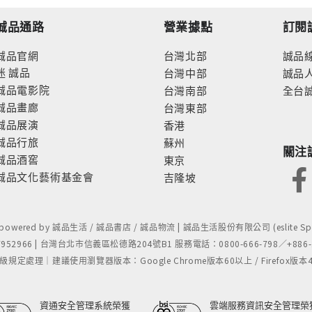
誠品通路
營業據點
訂閱
誠品官網
台灣北部
誠品
迷
誠品
台灣中部
誠品
誠品電影院
台灣南部
全台
誠品畫廊
台灣東部
誠品展演
香港
誠品行旅
蘇州
關注
誠品酒窖
東京
誠品文化藝術基金會
吉隆坡
- powered by 誠品生活 / 誠品書店 / 誠品物流 | 誠品生活股份有限公司 (eslite Spect
52966 | 台灣台北市信義區松德路204號B1 服務電話：0800-666-798／+886-2-
處理｜建議使用瀏覽器版本：Google Chrome版本60以上 / Firefox版本48以上
資通安全管理系統榮獲
雲端服務資訊安全管理榮