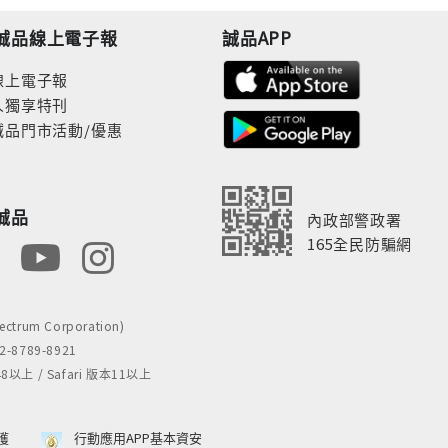
誠品線上電子報
誠品APP
線上電子報
人獨享特刊
誠品門市活動/優惠
誠品
內政部警政署
165全民防騙網
rum Corporation)
8789-8921
 / Safari 版本11以上
獲
行動應用APP基本資安