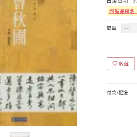
出
版
日
期：
2
刷
誠品聯名
數量
收藏
付款/配送