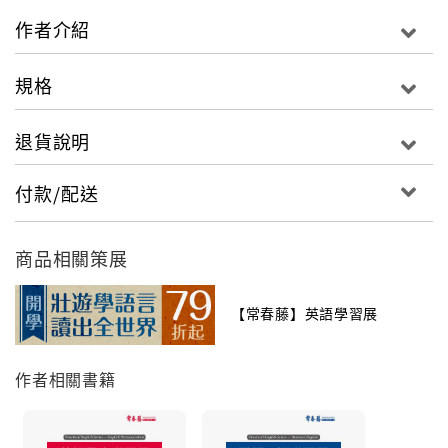
通過類比真實的對話，瞭解對話的時機與互動的情況。
作者介紹
規格
◎實用句，輕鬆面對不同話題
退貨說明
條列出符合該單元不同的主題實用句，讓你隨時替換並
完整表達自己。
付款/配送
◎有氧補給站，豐富知識加滿滿
商品相關策展
補充相關的文法、單字比較、文化知識等。
【常春藤】英語學習展
作者相關書籍
◎單詞解析，解釋說明好詳盡
解析重要單字與片語，讓你輕鬆搞懂難字，順利學習。