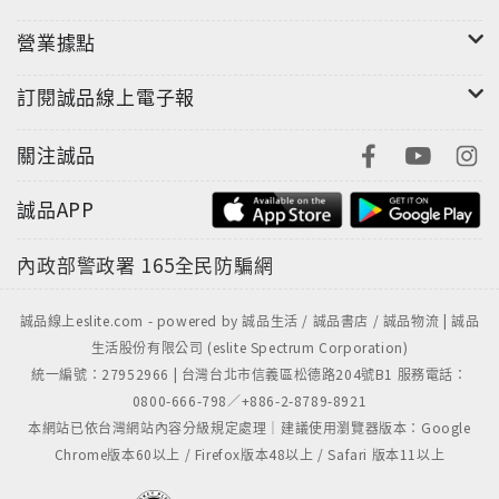
有鑒於《賴世雄美語從頭學》系列叢書已經突破百萬銷
營業據點
售量，並嘉惠了海峽兩岸上億讀者，我們特此推出《賴
訂閱誠品線上電子報
世雄口語從頭學》系列叢書，期望幫助所有英語學習者
打破啞巴英語的窘境。
關注誠品
誠品APP
相較於市面上其他口語書，《賴世雄口語從頭學》系列
叢書，強調簡潔明瞭，容易背誦運用。學完《賴世雄口
內政部警政署
165全民防騙網
語從頭學》系列叢書勢必能讓你與外國人交談時分分秒
秒不尷尬。
誠品線上eslite.com - powered by 誠品生活 / 誠品書店 / 誠品物流 | 誠品
生活股份有限公司 (eslite Spectrum Corporation)
統一編號：27952966 | 台灣台北市信義區松德路204號B1 服務電話：
0800-666-798／+886-2-8789-8921
本網站已依台灣網站內容分級規定處理｜建議使用瀏覽器版本：Google
Chrome版本60以上 / Firefox版本48以上 / Safari 版本11以上