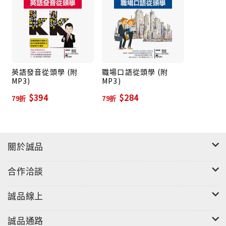
◎MP3 音檔，道地口音好流利
聘請專業美籍錄音師全程錄音，讓你講得一口道地口
英語發音從頭學 (附
職場口語從頭學 (附
音。
MP3)
MP3)
$394
$284
79折
79折
情境 、知識、影音導讀。
關於誠品
喜、怒、哀、樂隨興表達，人際關係溝通不卡關！
合作洽談
口語從頭學，流暢說出想說的英語。
誠品線上
從這本書出發，培養快速掌握人際溝通的技巧！
誠品通路