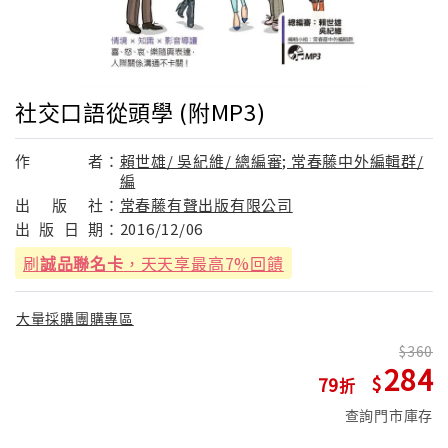
社交口語從頭學 (附MP3)
作
者：
賴世雄/ 吳紀維/ 總編審; 常春藤中外編輯群/
編
出
版
社：
常春藤有聲出版有限公司
出
版
日
期：
2016/12/06
刷
誠品聯名卡
，天天享最高7%回饋
大量採購團購專區
360
284
79
查詢門市庫存