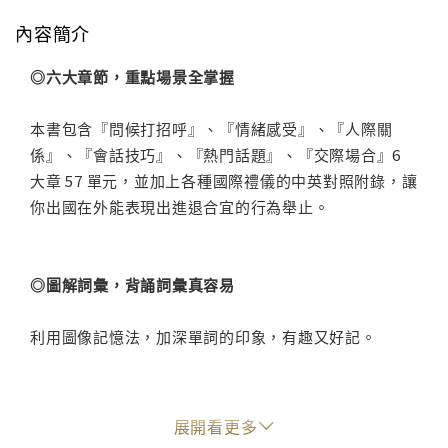
內容簡介
◎六大章節，重點場景全掌握
本書包含『問候打招呼』、『情緒感受』、『人際關
係』、『會話技巧』、『熱門話題』、『交際場合』6
大章 57 單元，並加上各種國際禮儀的中英對照附錄，讓
你出國在外能表現出進退合宜的行為舉止。
◎圖解詞彙，背誦詞彙真容易
利用圖像記憶法，加深單詞的印象，有趣又好記。
◎實境會話，互動場景更真實
展開看更多