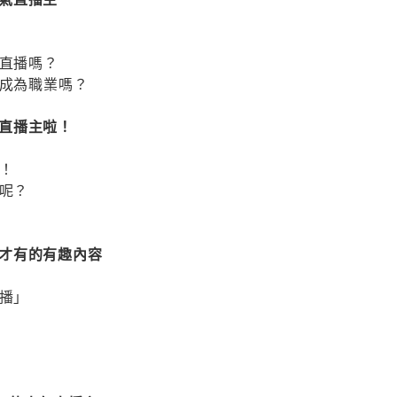
路直播嗎？
能成為職業嗎？
也是直播主啦！
環！
風呢？
播主才有的有趣內容
直播」