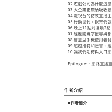
02.遊戲公司為什麼這
03.大企業正廣納吸收
04.電視台的仿效直播
05.行動世代，觀眾們
06.晚上11點到凌晨
07.經歷關鍵字搜尋與
08.智慧型手機使用者
09.超越推特和臉書、經歷in
10.讓我們期待與入口
Epilogue… 網路
作者介紹
■作者簡介