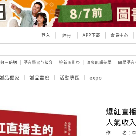
登入
APP下載
會員中心
註冊
點數三倍送
語言學習ㄅ級分
迎新開鞋祭
清爽肌膚美學
開學語言
誠品獨家
誠品畫廊
活動專區
expo
爆紅直播
人氣收入
作
者：