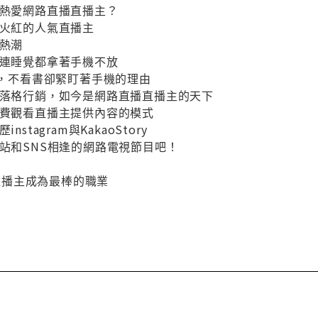
麼熱愛網路直播直播主？
最火紅的人氣直播主
主熱潮
就連睡覺都拿著手機不放
2點，不看書卻緊盯著手機的理由
部落格行銷，如今是網路直播直播主的天下
付費觀看直播主提供內容的模式
stagram與KakaoStory
網站和SNS相逢的網路電視節目吧！
直播直播主成為最棒的職業