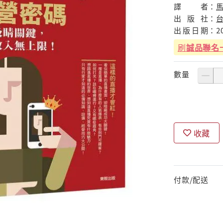
譯
者：
出
版
社：
出
版
日
期：
2
刷
誠品聯名
數量
收藏
付款/配送