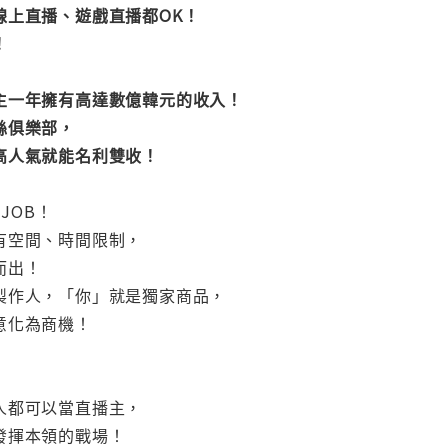
線上直播、遊戲直播都OK！
！
主一年擁有高達數億韓元的收入！
絲俱樂部，
高人氣就能名利雙收！
JOB！
有空間、時間限制，
而出！
製作人，「你」就是獨家商品，
意化為商機！
人都可以當直播主，
發揮本領的戰場！