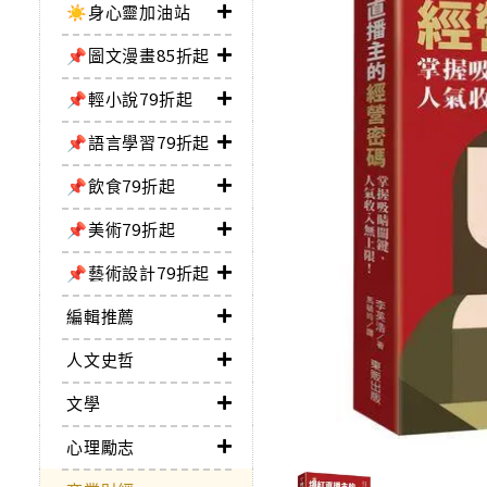
☀️身心靈加油站
📌圖文漫畫85折起
📌輕小說79折起
📌語言學習79折起
📌飲食79折起
📌美術79折起
📌藝術設計79折起
編輯推薦
人文史哲
文學
心理勵志