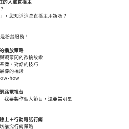
為爆紅的人氣直播主
的？
角」，您知道這些直播主用語嗎？
的就是粉絲服務！
播主的播放策略
受與觀眾間的欲擒故縱
放準備，對話的技巧
＆最棒的橋段
ow-how
己的網路電視台
啦！我要製作個人節目，還要當明星
以及線上＋行動電話行銷
一切講究行銷策略