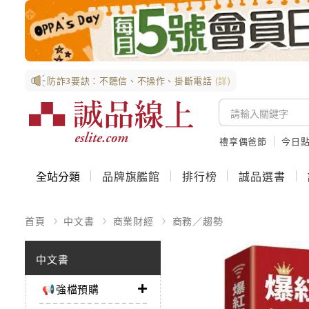
防詐3要訣：不聽信、不操作、掛斷電話
(詳)
禮享偶爸節
今日
全站分類
品牌旗艦館
排行榜
誠品選書
首頁
中文書
商業財經
商務／趨勢
中文書
📢強檔預購