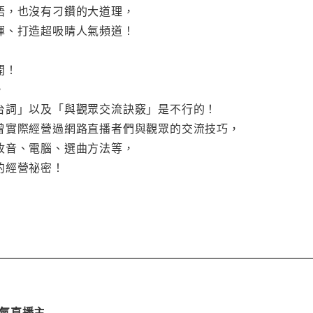
語，也沒有刁鑽的大道理，
揮、打造超吸睛人氣頻道！
開！
，
台詞」以及「與觀眾交流訣竅」是不行的！
曾實際經營過網路直播者們與觀眾的交流技巧，
收音、電腦、選曲方法等，
的經營祕密！
路人氣直播主