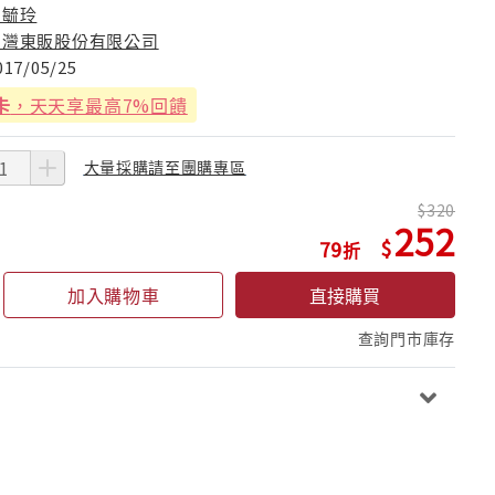
馬毓玲
台灣東販股份有限公司
017/05/25
卡
，天天享最高7%回饋
大量採購請至團購專區
320
252
79
加入購物車
直接購買
查詢門市庫存