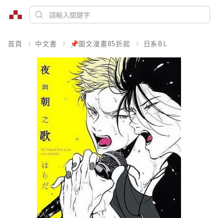
首頁
中文書
📌圖文漫畫85折起
日系BL