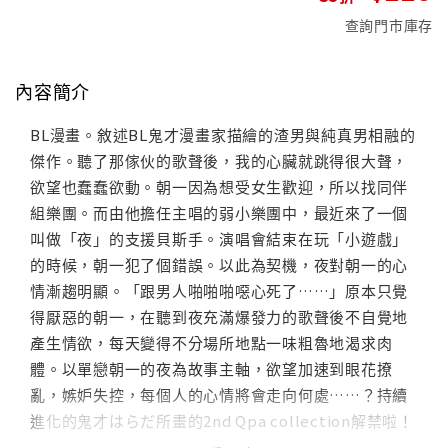
查詢門市庫存
內容簡介
BL漫畫。敘述BL鬼才漫畫家描繪的渣男與純真男相融的
傑作。聽了那傢伙的歌聲後，我的心臟就跳得很大聲，
欲望也蠢蠢欲動。朝一因為想受女生歡迎，所以找同伴
組樂團。而由他擔任主唱的弱小樂團中，最近來了一個
叫做「夜」的支援貝斯手。演唱會結束在玩「小遊戲」
的時候，朝一犯了個錯誤。以此為契機，夜對朝一的心
情漸趨明顯。「跟男人啪啪啪噁心死了……」原本只覺
得厭惡的朝一，在聽到夜充滿爆發力的歌聲後不自覺地
產生情欲，每天變得不分場所地點一味粗魯地渴求肉
體。以單戀朝一的夜為故事主軸，欲望加速到眼花撩
亂，嫉妒失控，每個人的心情將會走向何處……？持續
進化的鬼才はらだ所畫的2nd Qpa collection解禁啦！