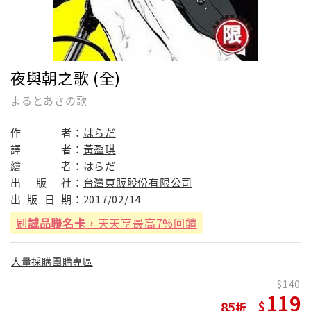
夜與朝之歌 (全)
よるとあさの歌
作
者：
はらだ
譯
者：
黃盈琪
繪
者：
はらだ
出
版
社：
台灣東販股份有限公司
出
版
日
期：
2017/02/14
刷
誠品聯名卡
，天天享最高7%回饋
大量採購團購專區
140
119
85