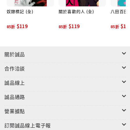
奴隸標記 (全)
關於喜歡的人 (全)
八田百田 
$119
$119
$11
85折
85折
85折
關於誠品
合作洽談
誠品線上
誠品通路
營業據點
訂閱誠品線上電子報