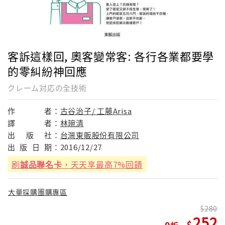
客訴這樣回, 奧客變常客: 各行各業都要學
的零糾紛神回應
クレーム対応の全技術
作
者：
古谷治子/ 工藤Arisa
譯
者：
林琬清
出
版
社：
台灣東販股份有限公司
出
版
日
期：
2016/12/27
刷
誠品聯名卡
，天天享最高7%回饋
大量採購團購專區
280
252
9