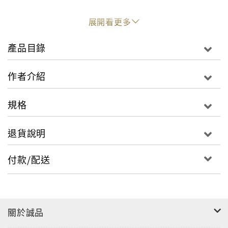
【精采內文】
展開看更多
前言
產品目錄
「喂！你等一下！這到底是怎麼一回事？」
作者介紹
對於客戶充滿怒氣的客訴，大家通常是如何應對的呢？
規格
假設現在客人是來客訴商品買沒多久就壞掉了，當客人
說，「太誇張了吧？你們要賠償！」時，你是否會拚命
退貨說明
向客人道歉？
重覆「非常抱歉」的道歉方式，乍看之下很有禮貌，但
付款/配送
其實這是句非常危險的話。在調查清楚事實真相之前就
一直道歉，很有可能會引發必需償還、賠償損失等重大
問題。
關於誠品
近來我們都經常聽到食品中摻有異物的新聞。
「你們家的餅乾裡面有塑膠。」聽到這樣的客訴，如果