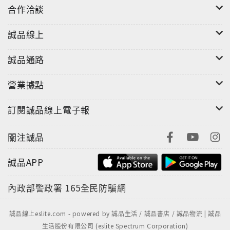
合作洽談
我們回說：「本公司的工廠安全管理相當徹底，不可能
會有異物混入的情形發生。」會有什麼結果呢？
誠品線上
儘管對自家的安全管理有信心，但若是這樣回覆客人，
誠品通路
只會讓客人的不安，轉變為巨大的憤怒。
若把客訴當成日常對話的延伸，那能夠處理的事情則有
營業據點
限。只是一味地說「對不起」，或是單方面地將企業理
論強加在客戶身上的處理方式，都有可能會讓客人的憤
訂閱誠品線上電子報
怒加劇，進而引發更嚴重的問題。
關注誠品
此時，我們需要的就是處理客訴的技巧。
根據客訴內容、狀況，使用不同的應對技巧，可減輕客
誠品APP
戶的怒氣，讓雙方的對談變得更加順暢。以誠摯的態度
來處理問題，也有可能讓客戶轉怒為笑。
內政部警政署
165全民防騙網
也就是說，客訴若是處理得當，就能讓生氣的客人變成
常客或是優良顧客。
誠品線上eslite.com - powered by 誠品生活 / 誠品書店 / 誠品物流 | 誠品
生活股份有限公司 (eslite Spectrum Corporation)