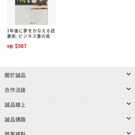
1年後に夢をかなえる読
書術: ビジネス書の底ヂ
カラを引き出そう
$567
9折
關於誠品
合作洽談
誠品線上
誠品通路
營業據點