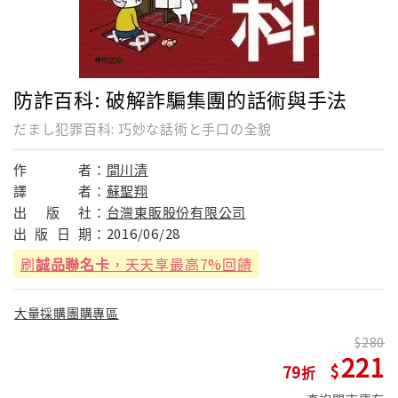
防詐百科: 破解詐騙集團的話術與手法
だまし犯罪百科: 巧妙な話術と手口の全貌
作
者：
間川清
譯
者：
蘇聖翔
出
版
社：
台灣東販股份有限公司
出
版
日
期：
2016/06/28
刷
誠品聯名卡
，天天享最高7%回饋
大量採購團購專區
280
221
79