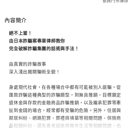
查詢門市庫存
內容簡介
絕不上當！
由日本詐騙案專業律師教你
完全破解詐騙集團的話術與手法！
由真實的詐騙故事
深入淺出揭開騙術全貌！
身處現代社會，在各種場合中都有可能被別人誆騙。從
匯款詐騙這種典型的詐騙類型，到無良推銷，目標鎖定
退休金與存款的金融商品詐騙推銷，以及繼承犯罪等牽
扯到金錢的場合，經常都有受騙的危險。另外，住居與
鄰居糾紛、網路犯罪、葬禮與墳墓等相關問題、保險商
品相關糾紛、還有養老設施與晚年生活等相關問題，也