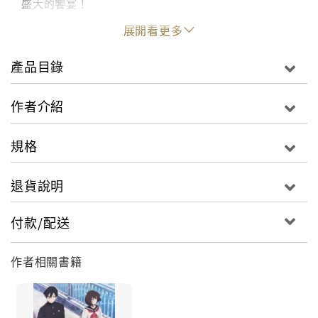
盛大的饗宴！
展開看更多
◎盡情享用壽司的規則
就連日本人都不見得知道的吃壽司規則，你知道該如何
產品目錄
盡情享受美味料理又不失禮嗎？
作者介紹
◎ 壽司美味的原理
一塊小小的壽司，隱藏著巨大的美味祕密！前人的智慧
規格
與現代的知識結合，不容錯過！
退貨說明
◎壽司專家的入門知識
什麼？壽司捏法還有分流派？只有專家才知道的箇中奧
付款/配送
祕，你也能成為壽司通！
作者相關書籍