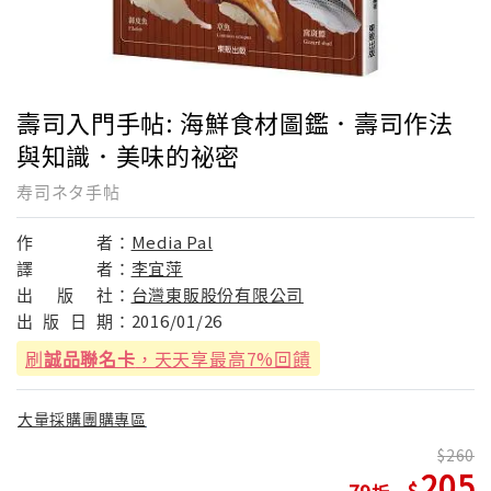
壽司入門手帖: 海鮮食材圖鑑．壽司作法
與知識．美味的祕密
寿司ネタ手帖
作
者：
Media Pal
譯
者：
李宜萍
出
版
社：
台灣東販股份有限公司
出
版
日
期：
2016/01/26
刷
誠品聯名卡
，天天享最高7%回饋
大量採購團購專區
260
205
79