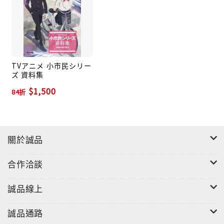
TVアニメ 小市民シリー
ズ 資料集
$1,500
84折
關於誠品
合作洽談
誠品線上
誠品通路