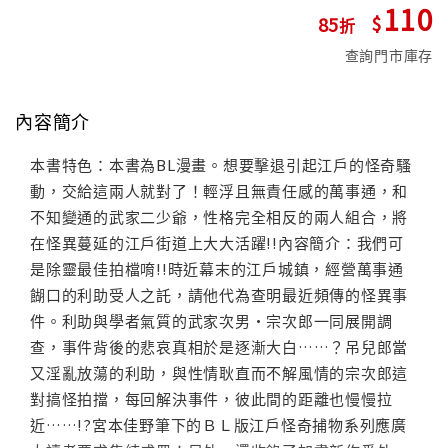
110
85
查詢門市庫存
內容簡介
本書特色：本書為BL漫畫。想要擊退引起江戶的怪奇騷
動，交給這兩人就對了！輕浮且無責任感的萬事通，和
不知變通的武家二少爺，性格完全相反的兩人組合，將
在怪異蔓延的江戶街道上大大活躍!!內容簡介：我們可
是除靈最佳拍檔唷!!時近幕末的江戶城鎮，經營萬事通
餬口的利助受人之託，請他代為查明最近頻傳的怪異事
件。利助與學者氣質的武家次男•宗次郎一同展開調
查，事件背後的悲哀真相於是逐漸大白……？吊兒郎當
又淫亂放蕩的利助，與性情耿直而不解風情的宗次郎這
對搞怪拍擋，每回解決事件，彼此間的距離也慢慢拉
近……!?宮本佳野筆下的ＢＬ版江戶怪奇捕物系列應廣