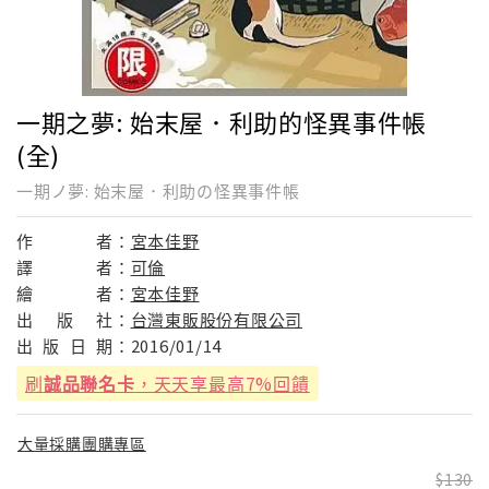
一期之夢: 始末屋．利助的怪異事件帳
(全)
一期ノ夢: 始末屋．利助の怪異事件帳
作
者：
宮本佳野
譯
者：
可倫
繪
者：
宮本佳野
出
版
社：
台灣東販股份有限公司
出
版
日
期：
2016/01/14
刷
誠品聯名卡
，天天享最高7%回饋
大量採購團購專區
130