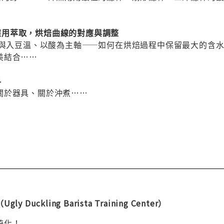
性的應用萃取，烘焙曲線的對應與調整
R 與入豆溫、以酸為主軸——如何在烘焙過程中保留最大的含
美結合……
科
關於器具、關於沖煮……
Duckling Barista Training Center）
統化！