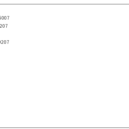
5007
207
9207