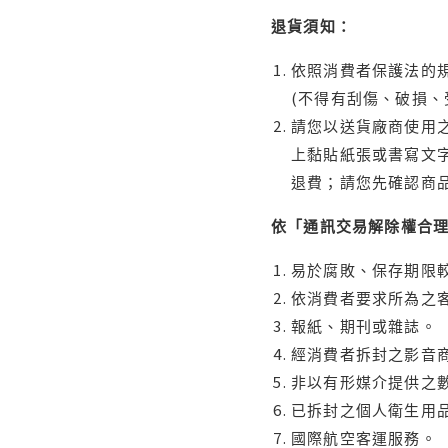
退貨須知：
依照消費者保護法的規
(不得有刮傷、破損、
請您以送貨廠商使用
上黏貼紙張或書寫文
退費；請您先確認商
依「通訊交易解除權合
易於腐敗、保存期限較
依消費者要求所為之客
報紙、期刊或雜誌。
經消費者拆封之影音
非以有形媒介提供之數
已拆封之個人衛生用品
國際航空客運服務。