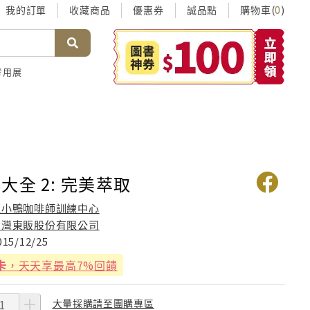
我的訂單
收藏商品
優惠券
誠品點
購物車(
)
0
考用展
大全 2: 完美萃取
醜小鴨咖啡師訓練中心
台灣東販股份有限公司
015/12/25
卡
，天天享最高7%回饋
大量採購請至團購專區