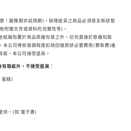
注意！猶豫期非試用期)，辦理退貨之商品必須是全新狀態
有附隨文件或資料的完整性等)。
他紙箱包覆於商品原廠包裝之外，切勿直接於原廠包裝
本公司得依毀損程度扣除回復原狀必要費用(整新費)後
瑕疵，本公司接受退貨。
身有瑕疵外，不接受退貨：
蛋糕)
供。(如:電子書)