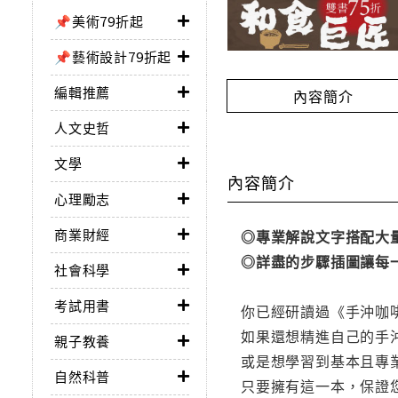
📌美術79折起
📌藝術設計79折起
編輯推薦
內容簡介
人文史哲
文學
內容簡介
心理勵志
商業財經
◎專業解說文字搭配大
◎詳盡的步驟插圖讓每
社會科學
考試用書
你已經研讀過《手沖咖
如果還想精進自己的手
親子教養
或是想學習到基本且專
自然科普
只要擁有這一本，保證