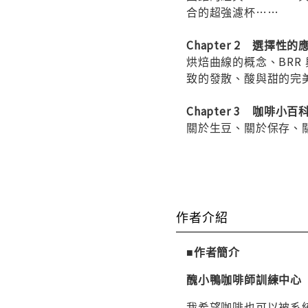
合的超強濾杯……
Chapter 2 選擇
烘焙曲線的概念、BR
致的發散、酸與甜的完
Chapter 3 咖啡小百
關於生豆、關於保存、
作者介紹
■作者簡介
醜小鴨咖啡師訓練中心（Ugly 
我希望咖啡也可以被系