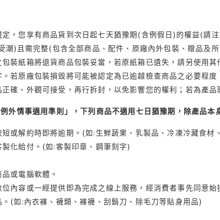
定，您享有商品貨到次日起七天猶豫期(含例假日)的權益(請
受潮)且需完整(包含全部商品、配件、原廠內外包裝、贈品及所
之包裝紙箱將退貨商品包裝妥當，若原紙箱已遺失，請另使用其
字。若原廠包裝損毀將可能被認定為已逾越檢查商品之必要程度，
品正確、外觀可接受，再行拆封，以免影響您的權利；若為產品
理例外情事適用準則」，下列商品不適用七日猶豫期，除產品本
短或解約時即將逾期。(如:生鮮蔬果、乳製品、冷凍冷藏食材、
製化給付。(如:客製印章、鋼筆刻字)
商品或電腦軟體。
位內容或一經提供即為完成之線上服務，經消費者事先同意始提
。(如:內衣褲、襪類、褲襪、刮鬍刀、除毛刀等貼身用品)