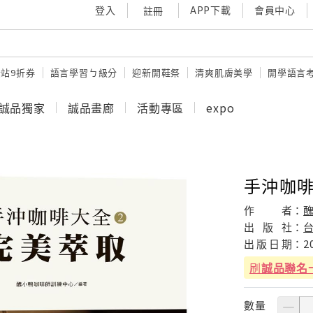
登入
APP下載
會員中心
註冊
站9折券
語言學習ㄅ級分
迎新開鞋祭
清爽肌膚美學
開學語言
誠品獨家
誠品畫廊
活動專區
expo
手沖咖啡
作
者：
出
版
社：
出
版
日
期：
2
刷
誠品聯名
數量