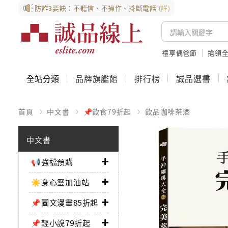
防詐3要訣：不聽信、不操作、掛斷電話
(詳)
禮享偶爸節
搶領全
全站分類
品牌旗艦館
排行榜
誠品選書
首頁
中文書
📌飲食79折起
飲品咖啡茶酒
中文書
📢強檔預購
☀️身心靈加油站
📌圖文漫畫85折起
📌輕小說79折起