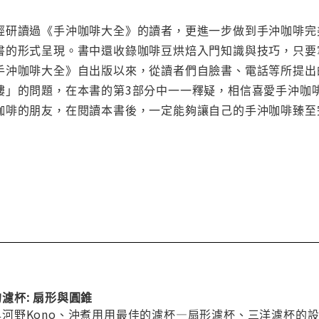
經研讀過《手沖咖啡大全》的讀者，更進一步做到手沖咖啡完
書的形式呈現。書中還收錄咖啡豆烘焙入門知識與技巧，只要
手沖咖啡大全》自出版以來，從讀者們自臉書、電話等所提出
樓」的問題，在本書的第3部分中一一釋疑，相信喜愛手沖咖
咖啡的朋友，在閱讀本書後，一定能夠讓自己的手沖咖啡臻至
啡的濾杯: 扇形與圓錐
0 與河野Kono、沖煮用用最佳的濾杯—扇形濾杯、三洋濾杯的設計