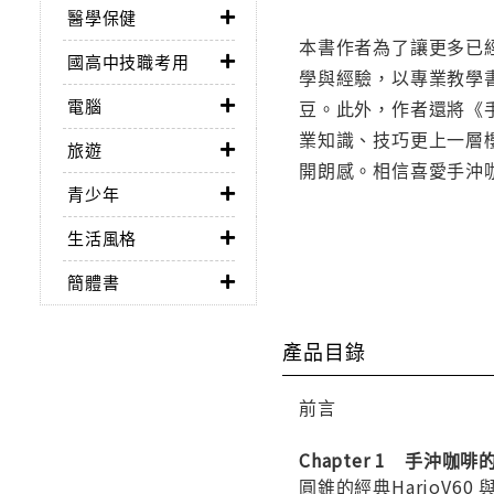
醫學保健
本書作者為了讓更多已
國高中技職考用
學與經驗，以專業教學
電腦
豆。此外，作者還將《
業知識、技巧更上一層
旅遊
開朗感。相信喜愛手沖
青少年
生活風格
簡體書
產品目錄
前言
Chapter 1 手沖咖
圓錐的經典HarioV6