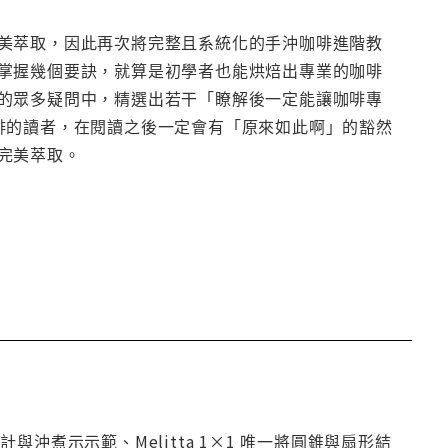
美萃取，因此再次將完整且系統化的手沖咖啡進階教
掌握幾個要訣，就算是初學者也能烘焙出專業的咖啡
的眾多疑問中，精選出若干「瞭解後一定能讓咖啡專
啡的讀者，在閱讀之後一定會有「原來如此啊」的豁然
完美萃取。
與沖煮示示範、Melitta 1×1 唯一將圓錐與扇形結